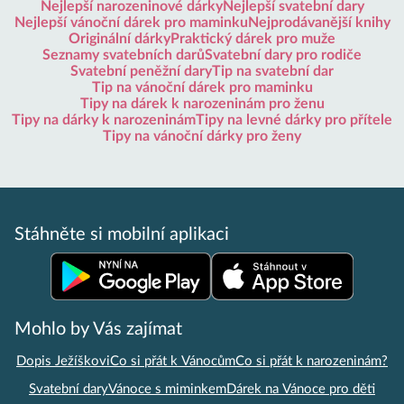
Nejlepší narozeninové dárky
Nejlepší svatební dary
Nejlepší vánoční dárek pro maminku
Nejprodávanější knihy
Originální dárky
Praktický dárek pro muže
Seznamy svatebních darů
Svatební dary pro rodiče
Svatební peněžní dary
Tip na svatební dar
Tip na vánoční dárek pro maminku
Tipy na dárek k narozeninám pro ženu
Tipy na dárky k narozeninám
Tipy na levné dárky pro přítele
Tipy na vánoční dárky pro ženy
Stáhněte si mobilní aplikaci
Mohlo by Vás zajímat
Dopis Ježíškovi
Co si přát k Vánocům
Co si přát k narozeninám?
Svatební dary
Vánoce s miminkem
Dárek na Vánoce pro děti