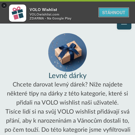
VOLO
×
VOLO Wishlist
Váš online wishlist
STÁHNOUT
VOLOwishlist.com
ZDARMA - Na Google Play
Levné dárky
Chcete darovat levný dárek? Níže najdete
některé tipy na dárky z této kategorie, které si
přidali na VOLO wishlist naši uživatelé.
Tisíce lidí si na svůj VOLO wishlist přidávají svá
přání, aby k narozeninám a Vánocům dostali to,
po čem touží. Do této kategorie jsme vyfiltrovali