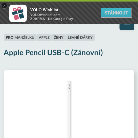
VOLO
×
VOLO Wishlist
Váš online wishlist
STÁHNOUT
VOLOwishlist.com
ZDARMA - Na Google Play
PRO MANŽELKU
APPLE
ŽENY
LEVNÉ DÁRKY
Apple Pencil USB-C (Zánovní)