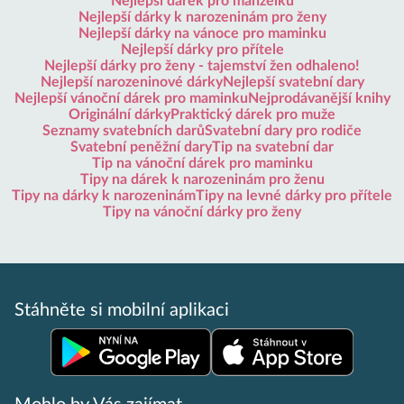
Nejlepší dárek pro manželku
Nejlepší dárky k narozeninám pro ženy
Nejlepší dárky na vánoce pro maminku
Nejlepší dárky pro přítele
Nejlepší dárky pro ženy - tajemství žen odhaleno!
Nejlepší narozeninové dárky
Nejlepší svatební dary
Nejlepší vánoční dárek pro maminku
Nejprodávanější knihy
Originální dárky
Praktický dárek pro muže
Seznamy svatebních darů
Svatební dary pro rodiče
Svatební peněžní dary
Tip na svatební dar
Tip na vánoční dárek pro maminku
Tipy na dárek k narozeninám pro ženu
Tipy na dárky k narozeninám
Tipy na levné dárky pro přítele
Tipy na vánoční dárky pro ženy
Stáhněte si mobilní aplikaci