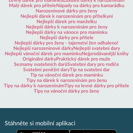
Levný dárek pro maminku
Luxusní dárky k narozeninám
Malý dárek pro přítele
Nápady na dárky pro kamarádku
Narozeninové dárky pro ženy
Nejlepší dárek k narozeninám pro přítelkyni
Nejlepší dárek pro manželku
Nejlepší dárky k narozeninám pro ženy
Nejlepší dárky na vánoce pro maminku
Nejlepší dárky pro přítele
Nejlepší dárky pro ženy - tajemství žen odhaleno!
Nejlepší narozeninové dárky
Nejlepší svatební dary
Nejlepší vánoční dárek pro maminku
Nejprodávanější knihy
Originální dárky
Praktický dárek pro muže
Seznamy svatebních darů
Svatební dary pro rodiče
Svatební peněžní dary
Tip na svatební dar
Tip na vánoční dárek pro maminku
Tipy na dárek k narozeninám pro ženu
Tipy na dárky k narozeninám
Tipy na levné dárky pro přítele
Tipy na vánoční dárky pro ženy
Stáhněte si mobilní aplikaci