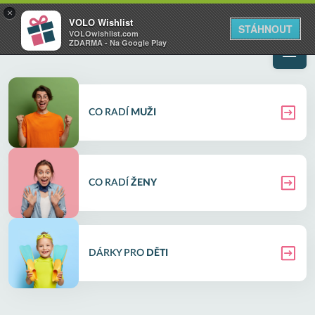
VOLO
×
VOLO Wishlist
Váš online wishlist
STÁHNOUT
VOLOwishlist.com
ZDARMA - Na Google Play
CO RADÍ
MUŽI
CO RADÍ
ŽENY
DÁRKY PRO
DĚTI