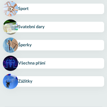
Sport
Svatební dary
Šperky
Všechna přání
Zážitky