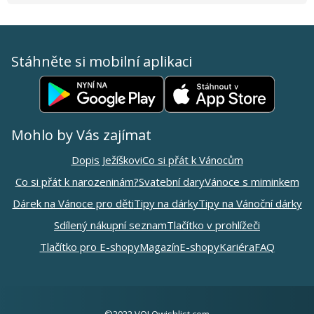
Stáhněte si mobilní aplikaci
Mohlo by Vás zajímat
Dopis Ježíškovi
Co si přát k Vánocům
Co si přát k narozeninám?
Svatební dary
Vánoce s miminkem
Dárek na Vánoce pro děti
Tipy na dárky
Tipy na Vánoční dárky
Sdílený nákupní seznam
Tlačítko v prohlížeči
Tlačítko pro E-shopy
Magazín
E-shopy
Kariéra
FAQ