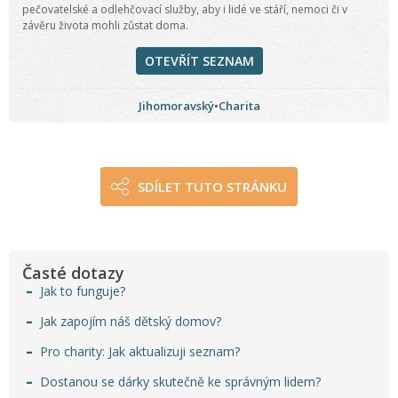
pečovatelské a odlehčovací služby, aby i lidé ve stáří, nemoci či v
závěru života mohli zůstat doma.
OTEVŘÍT SEZNAM
Jihomoravský
•
Charita
SDÍLET TUTO STRÁNKU
Časté dotazy
Jak to funguje?
Jak zapojím náš dětský domov?
Pro charity: Jak aktualizuji seznam?
Dostanou se dárky skutečně ke správným lidem?