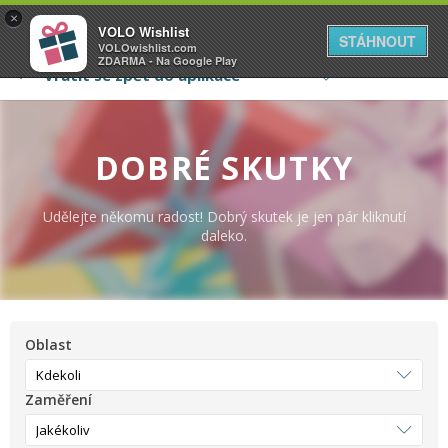
VOLO
×
VOLO Wishlist
Váš online wishlist
STÁHNOUT
VOLOwishlist.com
ZDARMA - Na Google Play
DOBRÉ SKUTKY
Udělejte někomu radost! Dobrý skutek je jen pár kliknutí
daleko.
Oblast
Zaměření