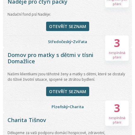
Naděje pro čtyři packy
přání
Nadační fond psí Naděje:
OTEVŘÍT SEZNAM
3
Středočeský
•
Zvířata
nesplněná
Domov pro matky s dětmi v tísni
přání
Domažlice
Našimi klientkami jsou těhotné ženy a matky s dětmi, které se dostaly
do tíživé životní situace, spojené se ztrátou bydlení.
OTEVŘÍT SEZNAM
3
Plzeňský
•
Charita
nesplněná
Charita Tišnov
přání
Děkujeme za vaši podporu domácí hospicové, zdravotní,