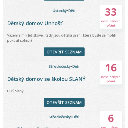
33
Ústecký
•
Děti
nesplněných
Dětský domov Unhošť
přání
Vážení a milí Ježíškové...tady jsou dětská přání, která byste se mohli
pokusit splnit:-)
OTEVŘÍT SEZNAM
16
Středočeský
•
Děti
nesplněných
Dětský domov se školou SLANÝ
přání
DDŠ Slaný
OTEVŘÍT SEZNAM
6
Středočeský
•
Děti
nesplněných