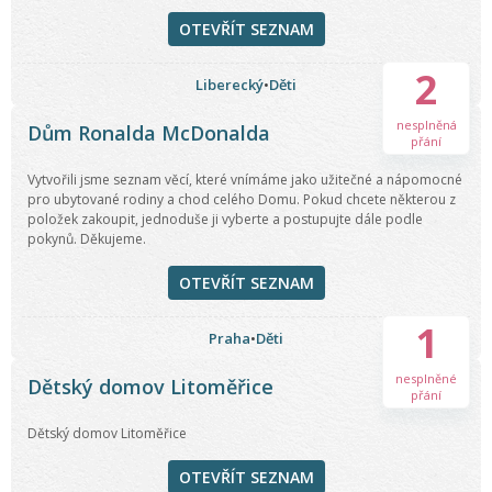
OTEVŘÍT SEZNAM
2
Liberecký
•
Děti
nesplněná
Dům Ronalda McDonalda
přání
Vytvořili jsme seznam věcí, které vnímáme jako užitečné a nápomocné
pro ubytované rodiny a chod celého Domu. Pokud chcete některou z
položek zakoupit, jednoduše ji vyberte a postupujte dále podle
pokynů. Děkujeme.
OTEVŘÍT SEZNAM
1
Praha
•
Děti
nesplněné
Dětský domov Litoměřice
přání
Dětský domov Litoměřice
OTEVŘÍT SEZNAM