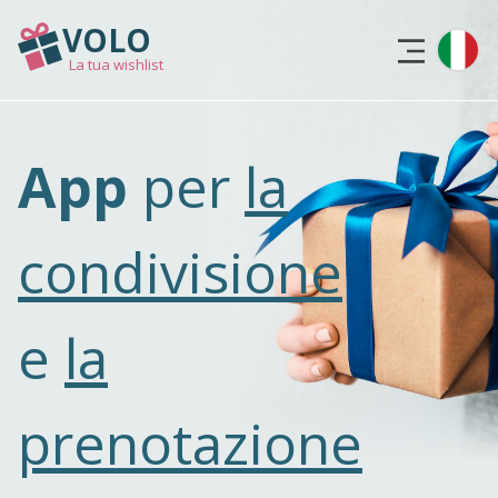
VOLO
La tua wishlist
PER GLI E-SHOP
App
per
la
PANORAMICA DELLE FUNZIONI
ACCESSO
condivisione
REGISTRATI
e
la
prenotazione