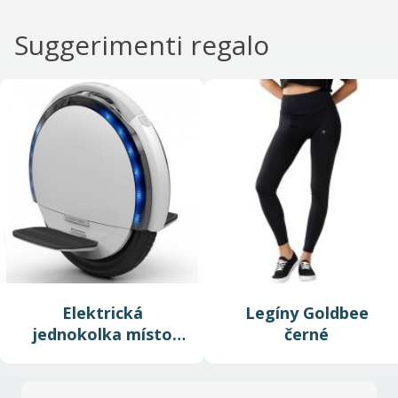
Suggerimenti regalo
Elektrická
Legíny Goldbee
jednokolka místo
černé
koloběžky