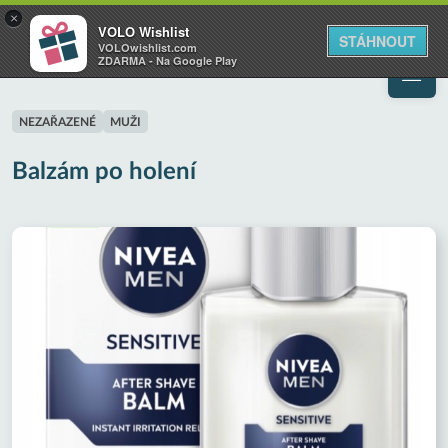
VOLO
×
VOLO Wishlist
Váš online wishlist
STÁHNOUT
VOLOwishlist.com
ZDARMA - Na Google Play
NEZAŘAZENÉ
MUŽI
Balzám po holení