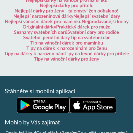
Nejlepší dárky na vánoce pro maminku
Nejlepší dárky pro přítele
Nejlepší dárky pro ženy - tajemství žen odhaleno!
Nejlepší narozeninové dárky
Nejlepší svatební dary
Nejlepší vánoční dárek pro maminku
Nejprodávanější knihy
Originální dárky
Praktický dárek pro muže
Seznamy svatebních darů
Svatební dary pro rodiče
Svatební peněžní dary
Tip na svatební dar
Tip na vánoční dárek pro maminku
Tipy na dárek k narozeninám pro ženu
Tipy na dárky k narozeninám
Tipy na levné dárky pro přítele
Tipy na vánoční dárky pro ženy
Stáhněte si mobilní aplikaci
Mohlo by Vás zajímat