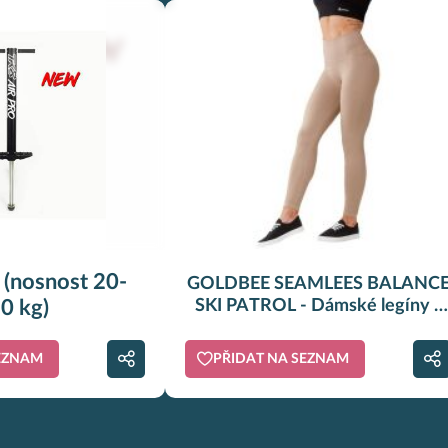
(nosnost 20-
GOLDBEE SEAMLEES BALANC
0 kg)
SKI PATROL - Dámské legíny -
béžová
SEZNAM
PŘIDAT NA SEZNAM