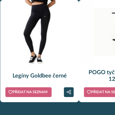
POGO tyč 
Legíny Goldbee černé
12
PŘIDAT NA SEZNAM
PŘIDAT NA 