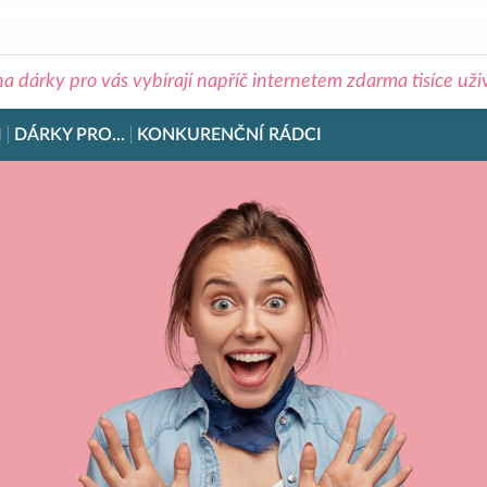
na dárky pro vás vybírají napříč internetem zdarma tisíce už
I
DÁRKY PRO...
KONKURENČNÍ RÁDCI