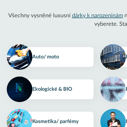
Všechny vysněné luxusní
dárky k narozeninám
n
vyberete. St
Auto/ moto
Ekologické & BIO
Kosmetika/ parfémy