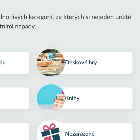
notlivých kategorií, ze kterých si nejeden určitě
tními nápady.
adu
Deskové hry
Knihy
Nezařazené