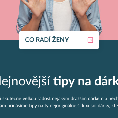
CO RADÍ
ŽENY
ejnovější
tipy na dár
yni skutečně velkou radost nějakým dražším dárkem a nech
vám přinášíme tipy na ty nejoriginálnější luxusní dárky, kte