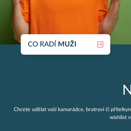
CO RADÍ
MUŽI
N
Chcete udělat vaší kamarádce, bratrovi či přítelk
wishlist 