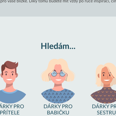
i pro vaše blízké. Díky tomu budete mít vždy po ruce inspiraci, č
Hledám...
ÁRKY PRO
DÁRKY PRO
DÁRKY P
PŘÍTELE
BABIČKU
SESTRU