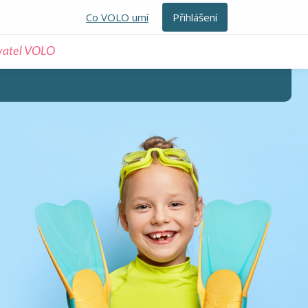
Co VOLO umí
Přihlášení
ivatel VOLO