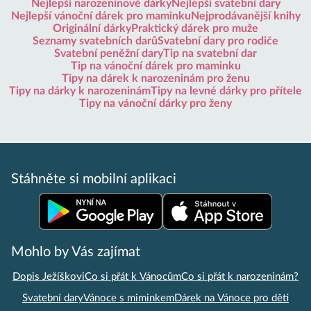
Nejlepší narozeninové dárky
Nejlepší svatební dary
Nejlepší vánoční dárek pro maminku
Nejprodávanější knihy
Originální dárky
Praktický dárek pro muže
Seznamy svatebních darů
Svatební dary pro rodiče
Svatební peněžní dary
Tip na svatební dar
Tip na vánoční dárek pro maminku
Tipy na dárek k narozeninám pro ženu
Tipy na dárky k narozeninám
Tipy na levné dárky pro přítele
Tipy na vánoční dárky pro ženy
Stáhněte si mobilní aplikaci
Mohlo by Vás zajímat
Dopis Ježíškovi
Co si přát k Vánocům
Co si přát k narozeninám?
Svatební dary
Vánoce s miminkem
Dárek na Vánoce pro děti