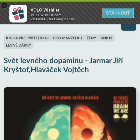
VOLO
×
VOLO Wishlist
Váš online wishlist
STÁHNOUT
VOLOwishlist.com
ZDARMA - Na Google Play
KNIHA PRO PŘÍTELKYNI
PRO MANŽELKU
ŽENY
KNIHY
LEVNÉ DÁRKY
Svět levného dopaminu - Jarmar Jiří
Kryštof,Hlaváček Vojtěch