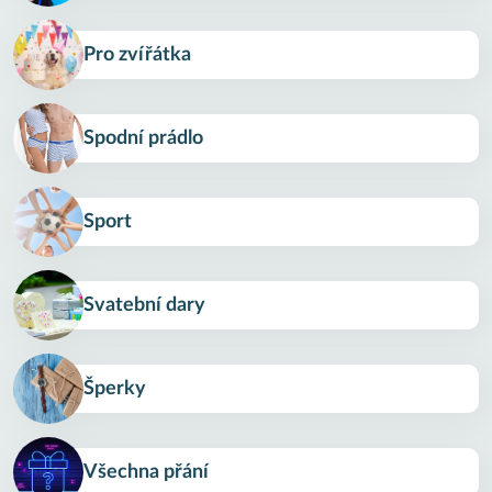
Pro zvířátka
Spodní prádlo
Sport
Svatební dary
Šperky
Všechna přání