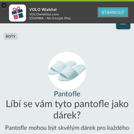
VOLO
×
VOLO Wishlist
Váš online wishlist
STÁHNOUT
VOLOwishlist.com
ZDARMA - Na Google Play
BOTY
Pantofle
Líbí se vám tyto pantofle jako
dárek?
Pantofle mohou být skvělým dárek pro každého