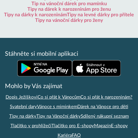
Tip na vánoční dárek pro maminku
Tipy na dárek k narozeninám pro ženu
Tipy na dárky k narozeninám
Tipy na levné dárky pro přítele
Tipy na vánoční dárky pro ženy
Stáhněte si mobilní aplikaci
Mohlo by Vás zajímat
Dopis Ježíškovi
Co si přát k Vánocům
Co si přát k narozeninám?
Svatební dary
Vánoce s miminkem
Dárek na Vánoce pro děti
Tipy na dárky
Tipy na Vánoční dárky
Sdílený nákupní seznam
Tlačítko v prohlížeči
Tlačítko pro E-shopy
Magazín
E-shopy
Kariéra
FAQ