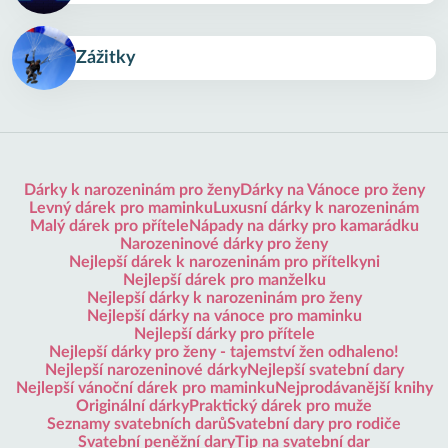
Zážitky
Dárky k narozeninám pro ženy
Dárky na Vánoce pro ženy
Levný dárek pro maminku
Luxusní dárky k narozeninám
Malý dárek pro přítele
Nápady na dárky pro kamarádku
Narozeninové dárky pro ženy
Nejlepší dárek k narozeninám pro přítelkyni
Nejlepší dárek pro manželku
Nejlepší dárky k narozeninám pro ženy
Nejlepší dárky na vánoce pro maminku
Nejlepší dárky pro přítele
Nejlepší dárky pro ženy - tajemství žen odhaleno!
Nejlepší narozeninové dárky
Nejlepší svatební dary
Nejlepší vánoční dárek pro maminku
Nejprodávanější knihy
Originální dárky
Praktický dárek pro muže
Seznamy svatebních darů
Svatební dary pro rodiče
Svatební peněžní dary
Tip na svatební dar