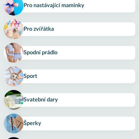
Pro nastávající maminky
Pro zvířátka
Spodní prádlo
Sport
Svatební dary
Šperky