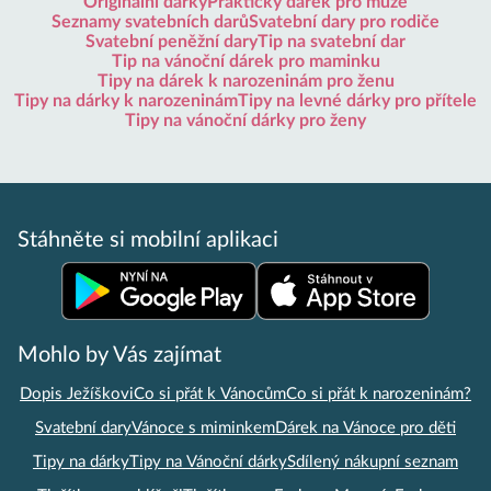
Originální dárky
Praktický dárek pro muže
Seznamy svatebních darů
Svatební dary pro rodiče
Svatební peněžní dary
Tip na svatební dar
Tip na vánoční dárek pro maminku
Tipy na dárek k narozeninám pro ženu
Tipy na dárky k narozeninám
Tipy na levné dárky pro přítele
Tipy na vánoční dárky pro ženy
Stáhněte si mobilní aplikaci
Mohlo by Vás zajímat
Dopis Ježíškovi
Co si přát k Vánocům
Co si přát k narozeninám?
Svatební dary
Vánoce s miminkem
Dárek na Vánoce pro děti
Tipy na dárky
Tipy na Vánoční dárky
Sdílený nákupní seznam