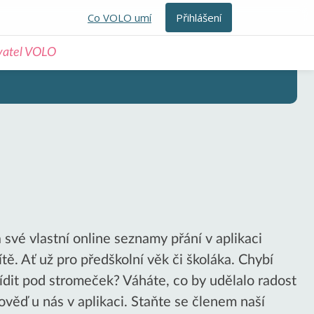
Co VOLO umí
Přihlášení
ivatel VOLO
své vlastní online seznamy přání v aplikaci
ě. Ať už pro předškolní věk či školáka. Chybí
ídit pod stromeček? Váháte, co by udělalo radost
věď u nás v aplikaci. Staňte se členem naší