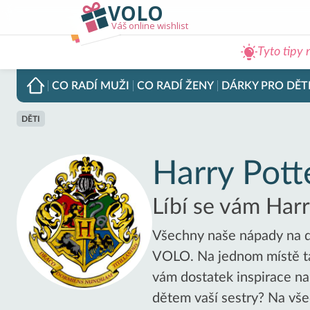
VOLO
Váš online wishlist
Tyto tipy 
CO RADÍ
MUŽI
CO RADÍ
ŽENY
DÁRKY PRO
DĚT
DĚTI
Harry Pott
Líbí se vám Harr
Všechny naše nápady na dá
VOLO. Na jednom místě tak
vám dostatek inspirace na
dětem vaší sestry? Na vše