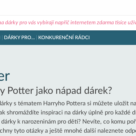
na dárky pro vás vybírají napříč internetem zdarma tisíce už
I
DÁRKY PRO...
KONKURENČNÍ RÁDCI
er
y Potter jako nápad dárek?
rky s tématem Harryho Pottera si můžete uložit na 
 shromáždíte inspiraci na dárky úplně pro každé dít
 dárky k narozeninám pro děti? Nevíte, co komu poř
chny tyto otázky a ještě mnohé další naleznete odpo