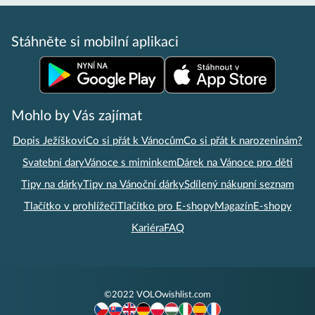
Stáhněte si mobilní aplikaci
Mohlo by Vás zajímat
Dopis Ježíškovi
Co si přát k Vánocům
Co si přát k narozeninám?
Svatební dary
Vánoce s miminkem
Dárek na Vánoce pro děti
Tipy na dárky
Tipy na Vánoční dárky
Sdílený nákupní seznam
Tlačítko v prohlížeči
Tlačítko pro E-shopy
Magazín
E-shopy
Kariéra
FAQ
©2022 VOLOwishlist.com