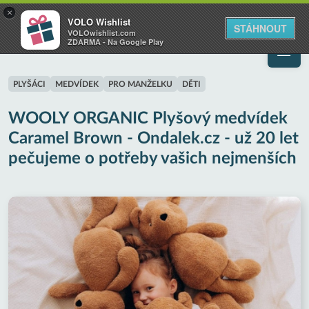
VOLO
×
VOLO Wishlist
Váš online wishlist
STÁHNOUT
VOLOwishlist.com
ZDARMA - Na Google Play
PLYŠÁCI
MEDVÍDEK
PRO MANŽELKU
DĚTI
WOOLY ORGANIC Plyšový medvídek
Caramel Brown - Ondalek.cz - už 20 let
pečujeme o potřeby vašich nejmenších