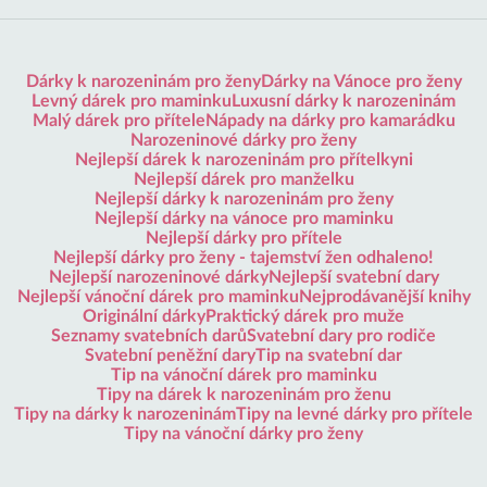
Dárky k narozeninám pro ženy
Dárky na Vánoce pro ženy
Levný dárek pro maminku
Luxusní dárky k narozeninám
Malý dárek pro přítele
Nápady na dárky pro kamarádku
Narozeninové dárky pro ženy
Nejlepší dárek k narozeninám pro přítelkyni
Nejlepší dárek pro manželku
Nejlepší dárky k narozeninám pro ženy
Nejlepší dárky na vánoce pro maminku
Nejlepší dárky pro přítele
Nejlepší dárky pro ženy - tajemství žen odhaleno!
Nejlepší narozeninové dárky
Nejlepší svatební dary
Nejlepší vánoční dárek pro maminku
Nejprodávanější knihy
Originální dárky
Praktický dárek pro muže
Seznamy svatebních darů
Svatební dary pro rodiče
Svatební peněžní dary
Tip na svatební dar
Tip na vánoční dárek pro maminku
Tipy na dárek k narozeninám pro ženu
Tipy na dárky k narozeninám
Tipy na levné dárky pro přítele
Tipy na vánoční dárky pro ženy