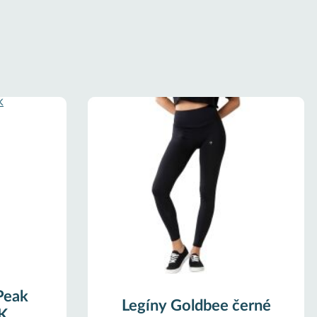
Peak
Legíny Goldbee černé
K