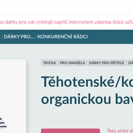
na dárky pro vás vybírají napříč internetem zdarma tisíce už
I
DÁRKY PRO...
KONKURENČNÍ RÁDCI
TRIČKA
PRO MANŽELA
DÁRKY PRO PŘÍTELE
DÁ
Těhotenské/koj
organickou ba
Toto přání s