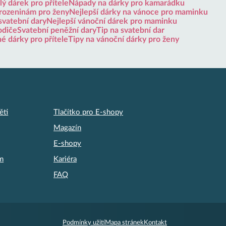
ý dárek pro přítele
Nápady na dárky pro kamarádku
arozeninám pro ženy
Nejlepší dárky na vánoce pro maminku
svatební dary
Nejlepší vánoční dárek pro maminku
odiče
Svatební peněžní dary
Tip na svatební dar
né dárky pro přítele
Tipy na vánoční dárky pro ženy
ěti
Tlačítko pro E-shopy
Magazín
E-shopy
am
Kariéra
FAQ
Podmínky užití
Mapa stránek
Kontakt