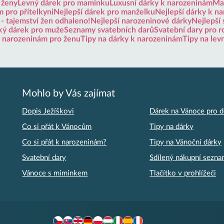
 ženy
Levný dárek pro maminku
Luxusní dárky k narozeninám
Mal
 pro přítelkyni
Nejlepší dárek pro manželku
Nejlepší dárky k n
 - tajemství žen odhaleno!
Nejlepší narozeninové dárky
Nejlepší 
ký dárek pro muže
Seznamy svatebních darů
Svatební dary pro r
k narozeninám pro ženu
Tipy na dárky k narozeninám
Tipy na lev
Mohlo by Vás zajímat
Dopis Ježíškovi
Dárek na Vánoce pro d
Co si přát k Vánocům
Tipy na dárky
Co si přát k narozeninám?
Tipy na Vánoční dárky
Svatební dary
Sdílený nákupní sezn
Vánoce s miminkem
Tlačítko v prohlížeči