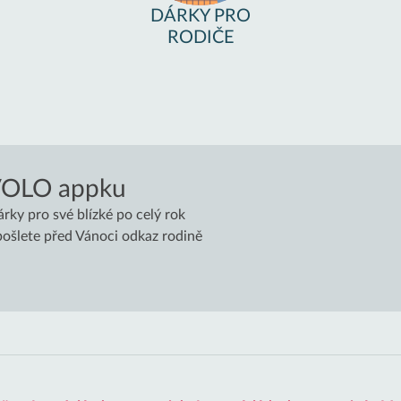
DÁRKY PRO
RODIČE
VOLO appku
árky pro své blízké po celý rok
 pošlete před Vánoci odkaz rodině