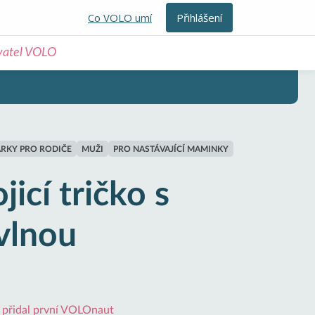
Co VOLO umí
Přihlášení
ivatel VOLO
RKY PRO RODIČE
MUŽI
PRO NASTÁVAJÍCÍ MAMINKY
icí tričko s
vlnou
i přidal první VOLOnaut