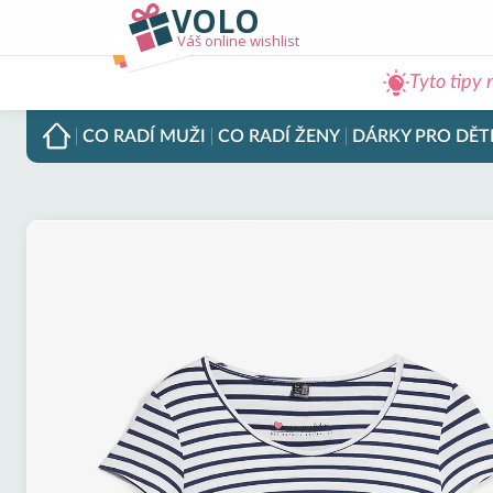
VOLO
Váš online wishlist
Tyto tipy 
CO RADÍ
MUŽI
CO RADÍ
ŽENY
DÁRKY PRO
DĚT