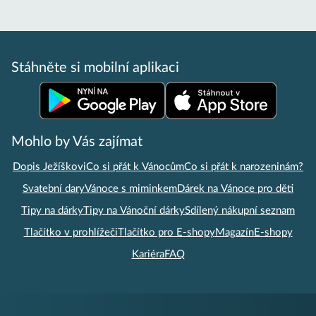
Stáhněte si mobilní aplikaci
Mohlo by Vás zajímat
Dopis Ježíškovi
Co si přát k Vánocům
Co si přát k narozeninám?
Svatební dary
Vánoce s miminkem
Dárek na Vánoce pro děti
Tipy na dárky
Tipy na Vánoční dárky
Sdílený nákupní seznam
Tlačítko v prohlížeči
Tlačítko pro E-shopy
Magazín
E-shopy
Kariéra
FAQ