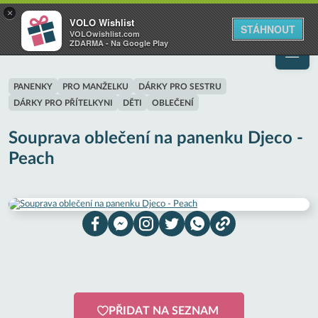
VOLO
×
VOLO Wishlist
Váš online wishlist
STÁHNOUT
VOLOwishlist.com
ZDARMA - Na Google Play
PANENKY
PRO MANŽELKU
DÁRKY PRO SESTRU
DÁRKY PRO PŘÍTELKYNI
DĚTI
OBLEČENÍ
Souprava oblečení na panenku Djeco -
Peach
PŘIDAT NA SEZNAM