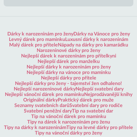
Dárky k narozeninám pro ženy
Dárky na Vánoce pro ženy
Levný dárek pro maminku
Luxusní dárky k narozeninám
Malý dárek pro přítele
Nápady na dárky pro kamarádku
Narozeninové dárky pro ženy
Nejlepší dárek k narozeninám pro přítelkyni
Nejlepší dárek pro manželku
Nejlepší dárky k narozeninám pro ženy
Nejlepší dárky na vánoce pro maminku
Nejlepší dárky pro přítele
Nejlepší dárky pro ženy - tajemství žen odhaleno!
Nejlepší narozeninové dárky
Nejlepší svatební dary
Nejlepší vánoční dárek pro maminku
Nejprodávanější knihy
Originální dárky
Praktický dárek pro muže
Seznamy svatebních darů
Svatební dary pro rodiče
Svatební peněžní dary
Tip na svatební dar
Tip na vánoční dárek pro maminku
Tipy na dárek k narozeninám pro ženu
Tipy na dárky k narozeninám
Tipy na levné dárky pro přítele
Tipy na vánoční dárky pro ženy