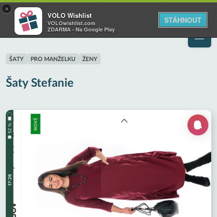
VOLO
×
VOLO Wishlist
Váš online wishlist
STÁHNOUT
VOLOwishlist.com
ZDARMA - Na Google Play
ŠATY
PRO MANŽELKU
ŽENY
Šaty Stefanie