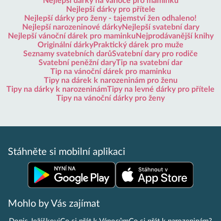
Nejlepší dárky na vánoce pro maminku
Nejlepší dárky pro přítele
Nejlepší dárky pro ženy - tajemství žen odhaleno!
Nejlepší narozeninové dárky
Nejlepší svatební dary
Nejlepší vánoční dárek pro maminku
Nejprodávanější knihy
Originální dárky
Praktický dárek pro muže
Seznamy svatebních darů
Svatební dary pro rodiče
Svatební peněžní dary
Tip na svatební dar
Tip na vánoční dárek pro maminku
Tipy na dárek k narozeninám pro ženu
Tipy na dárky k narozeninám
Tipy na levné dárky pro přítele
Tipy na vánoční dárky pro ženy
Stáhněte si mobilní aplikaci
Mohlo by Vás zajímat