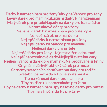
Dárky k narozeninám pro ženy
Dárky na Vánoce pro ženy
Levný dárek pro maminku
Luxusní dárky k narozeninám
Malý dárek pro přítele
Nápady na dárky pro kamarádku
Narozeninové dárky pro ženy
Nejlepší dárek k narozeninám pro přítelkyni
Nejlepší dárek pro manželku
Nejlepší dárky k narozeninám pro ženy
Nejlepší dárky na vánoce pro maminku
Nejlepší dárky pro přítele
Nejlepší dárky pro ženy - tajemství žen odhaleno!
Nejlepší narozeninové dárky
Nejlepší svatební dary
Nejlepší vánoční dárek pro maminku
Nejprodávanější knihy
Originální dárky
Praktický dárek pro muže
Seznamy svatebních darů
Svatební dary pro rodiče
Svatební peněžní dary
Tip na svatební dar
Tip na vánoční dárek pro maminku
Tipy na dárek k narozeninám pro ženu
Tipy na dárky k narozeninám
Tipy na levné dárky pro přítele
Tipy na vánoční dárky pro ženy