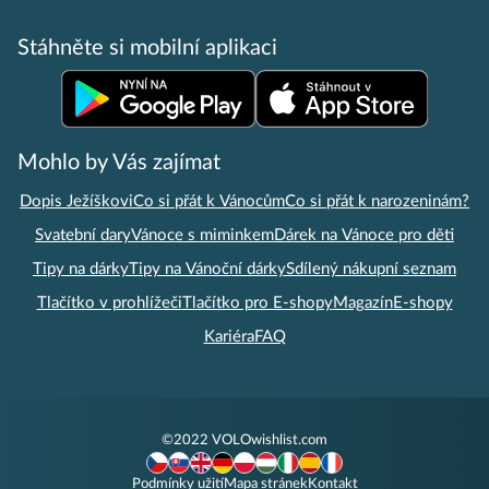
Stáhněte si mobilní aplikaci
Mohlo by Vás zajímat
Dopis Ježíškovi
Co si přát k Vánocům
Co si přát k narozeninám?
Svatební dary
Vánoce s miminkem
Dárek na Vánoce pro děti
Tipy na dárky
Tipy na Vánoční dárky
Sdílený nákupní seznam
Tlačítko v prohlížeči
Tlačítko pro E-shopy
Magazín
E-shopy
Kariéra
FAQ
©2022 VOLOwishlist.com
Podmínky užití
Mapa stránek
Kontakt