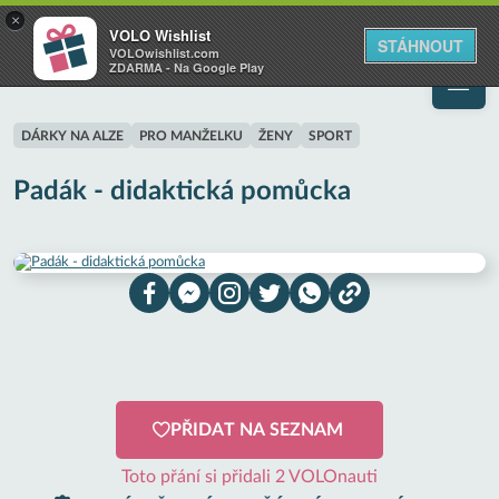
VOLO
×
VOLO Wishlist
Váš online wishlist
STÁHNOUT
VOLOwishlist.com
ZDARMA - Na Google Play
DÁRKY NA ALZE
PRO MANŽELKU
ŽENY
SPORT
Padák - didaktická pomůcka
PŘIDAT NA SEZNAM
Toto přání si přidali 2 VOLOnauti