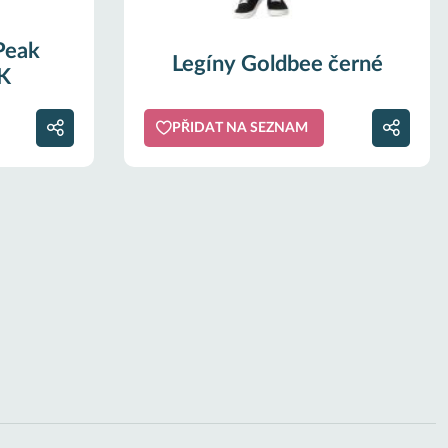
Peak
Legíny Goldbee černé
K
PŘIDAT NA SEZNAM