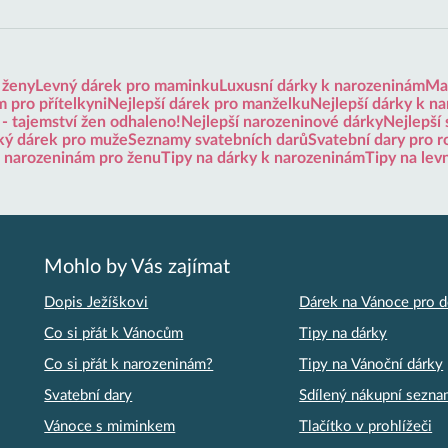
 ženy
Levný dárek pro maminku
Luxusní dárky k narozeninám
Mal
 pro přítelkyni
Nejlepší dárek pro manželku
Nejlepší dárky k n
 - tajemství žen odhaleno!
Nejlepší narozeninové dárky
Nejlepší 
ký dárek pro muže
Seznamy svatebních darů
Svatební dary pro r
k narozeninám pro ženu
Tipy na dárky k narozeninám
Tipy na lev
Mohlo by Vás zajímat
Dopis Ježíškovi
Dárek na Vánoce pro d
Co si přát k Vánocům
Tipy na dárky
Co si přát k narozeninám?
Tipy na Vánoční dárky
Svatební dary
Sdílený nákupní sezn
Vánoce s miminkem
Tlačítko v prohlížeči