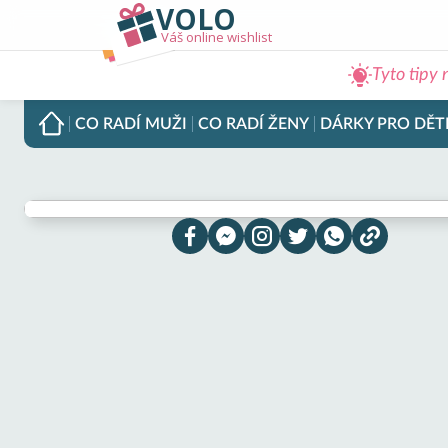
VOLO
Váš online wishlist
Tyto tipy 
CO RADÍ
MUŽI
CO RADÍ
ŽENY
DÁRKY PRO
DĚT