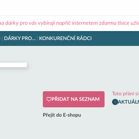
na dárky pro vás vybírají napříč internetem zdarma tisíce už
I
DÁRKY PRO...
KONKURENČNÍ RÁDCI
Toto přání s
PŘIDAT NA SEZNAM
AKTUÁLN
Přejít do E-shopu