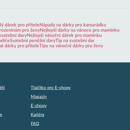
ý dárek pro přítele
Nápady na dárky pro kamarádku
arozeninám pro ženy
Nejlepší dárky na vánoce pro maminku
svatební dary
Nejlepší vánoční dárek pro maminku
odiče
Svatební peněžní dary
Tip na svatební dar
né dárky pro přítele
Tipy na vánoční dárky pro ženy
ěti
Tlačítko pro E-shopy
Magazín
E-shopy
am
Kariéra
FAQ