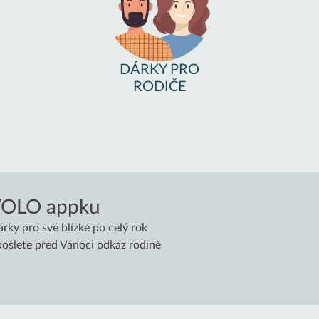
DÁRKY PRO
RODIČE
VOLO appku
árky pro své blízké po celý rok
 pošlete před Vánoci odkaz rodině