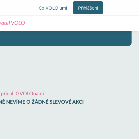
Co VOLO umí
Přihlášení
ivatel VOLO
i přidali 0 VOLOnauti
Ě NEVÍME O ŽÁDNÉ SLEVOVÉ AKCI