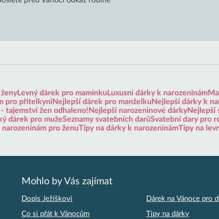
 pošlete před Vánoci odkaz rodině
 ženy
Levný dárek pro maminku
Luxusní dárky k narozeninám
Mal
 pro přítelkyni
Nejlepší dárek pro manželku
Nejlepší dárky k n
 - tajemství žen odhaleno!
Nejlepší narozeninové dárky
Nejlepší 
ký dárek pro muže
Seznamy svatebních darů
Svatební dary pro r
k narozeninám pro ženu
Tipy na dárky k narozeninám
Tipy na lev
Mohlo by Vás zajímat
Dopis Ježíškovi
Dárek na Vánoce pro d
Co si přát k Vánocům
Tipy na dárky