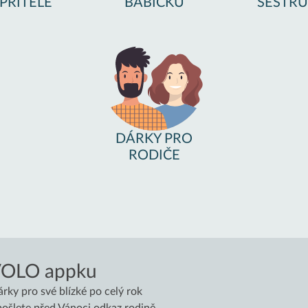
PŘÍTELE
BABIČKU
SESTRU
DÁRKY PRO
RODIČE
VOLO appku
árky pro své blízké po celý rok