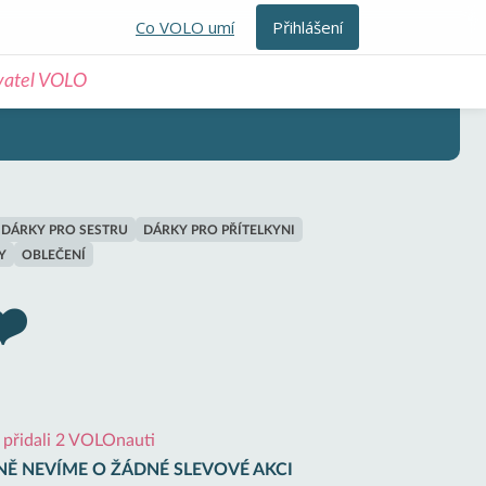
Co VOLO umí
Přihlášení
ivatel VOLO
DÁRKY PRO SESTRU
DÁRKY PRO PŘÍTELKYNI
Y
OBLEČENÍ
❤️
i přidali 2 VOLOnauti
Ě NEVÍME O ŽÁDNÉ SLEVOVÉ AKCI