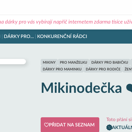
na dárky pro vás vybírají napříč internetem zdarma tisíce už
I
DÁRKY PRO...
KONKURENČNÍ RÁDCI
MIKINY
PRO MANŽELKU
DÁRKY PRO BABIČKU
DÁRKY PRO MAMINKU
DÁRKY PRO RODIČE
ŽEN
Mikinodečka 
Toto přání s
PŘIDAT NA SEZNAM
AKTUÁLN