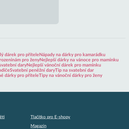
ý dárek pro přítele
Nápady na dárky pro kamarádku
arozeninám pro ženy
Nejlepší dárky na vánoce pro maminku
svatební dary
Nejlepší vánoční dárek pro maminku
odiče
Svatební peněžní dary
Tip na svatební dar
né dárky pro přítele
Tipy na vánoční dárky pro ženy
ěti
Tlačítko pro E-shopy
Magazín