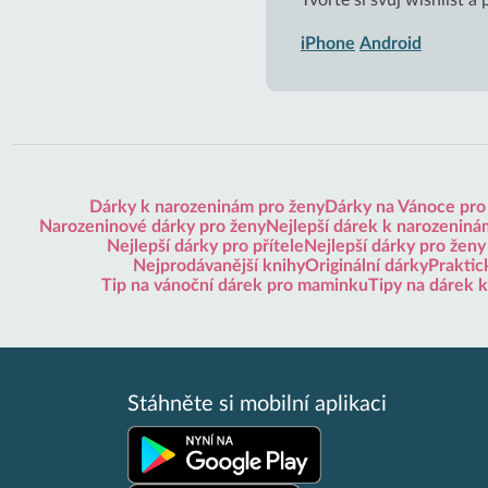
Tvořte si svůj wishlist a
iPhone
Android
Dárky k narozeninám pro ženy
Dárky na Vánoce pro
Narozeninové dárky pro ženy
Nejlepší dárek k narozeninám
Nejlepší dárky pro přítele
Nejlepší dárky pro ženy
Nejprodávanější knihy
Originální dárky
Praktic
Tip na vánoční dárek pro maminku
Tipy na dárek 
Stáhněte si mobilní aplikaci