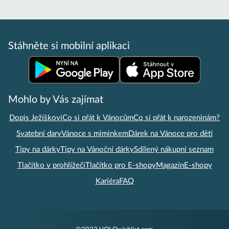
Stáhněte si mobilní aplikaci
Mohlo by Vás zajímat
Dopis Ježíškovi
Co si přát k Vánocům
Co si přát k narozeninám?
Svatební dary
Vánoce s miminkem
Dárek na Vánoce pro děti
Tipy na dárky
Tipy na Vánoční dárky
Sdílený nákupní seznam
Tlačítko v prohlížeči
Tlačítko pro E-shopy
Magazín
E-shopy
Kariéra
FAQ