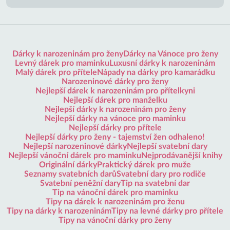
Dárky k narozeninám pro ženy
Dárky na Vánoce pro ženy
Levný dárek pro maminku
Luxusní dárky k narozeninám
Malý dárek pro přítele
Nápady na dárky pro kamarádku
Narozeninové dárky pro ženy
Nejlepší dárek k narozeninám pro přítelkyni
Nejlepší dárek pro manželku
Nejlepší dárky k narozeninám pro ženy
Nejlepší dárky na vánoce pro maminku
Nejlepší dárky pro přítele
Nejlepší dárky pro ženy - tajemství žen odhaleno!
Nejlepší narozeninové dárky
Nejlepší svatební dary
Nejlepší vánoční dárek pro maminku
Nejprodávanější knihy
Originální dárky
Praktický dárek pro muže
Seznamy svatebních darů
Svatební dary pro rodiče
Svatební peněžní dary
Tip na svatební dar
Tip na vánoční dárek pro maminku
Tipy na dárek k narozeninám pro ženu
Tipy na dárky k narozeninám
Tipy na levné dárky pro přítele
Tipy na vánoční dárky pro ženy