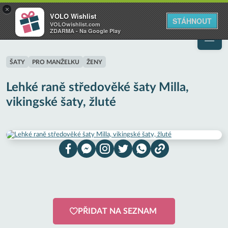
VOLO
×
VOLO Wishlist
Váš online wishlist
STÁHNOUT
VOLOwishlist.com
ZDARMA - Na Google Play
ŠATY
PRO MANŽELKU
ŽENY
Lehké raně středověké šaty Milla,
vikingské šaty, žluté
PŘIDAT NA SEZNAM