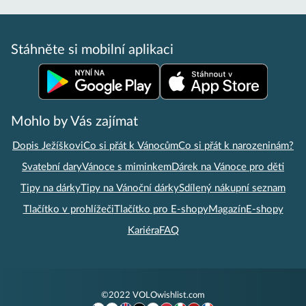
Stáhněte si mobilní aplikaci
Mohlo by Vás zajímat
Dopis Ježíškovi
Co si přát k Vánocům
Co si přát k narozeninám?
Svatební dary
Vánoce s miminkem
Dárek na Vánoce pro děti
Tipy na dárky
Tipy na Vánoční dárky
Sdílený nákupní seznam
Tlačítko v prohlížeči
Tlačítko pro E-shopy
Magazín
E-shopy
Kariéra
FAQ
©2022 VOLOwishlist.com