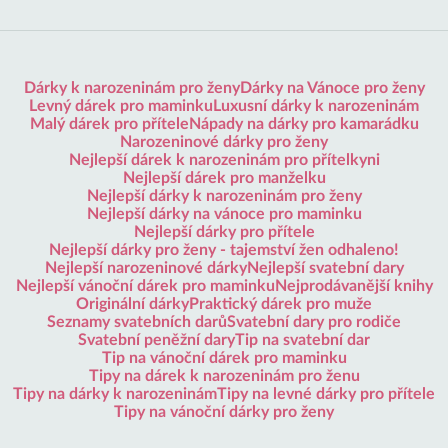
Dárky k narozeninám pro ženy
Dárky na Vánoce pro ženy
Levný dárek pro maminku
Luxusní dárky k narozeninám
Malý dárek pro přítele
Nápady na dárky pro kamarádku
Narozeninové dárky pro ženy
Nejlepší dárek k narozeninám pro přítelkyni
Nejlepší dárek pro manželku
Nejlepší dárky k narozeninám pro ženy
Nejlepší dárky na vánoce pro maminku
Nejlepší dárky pro přítele
Nejlepší dárky pro ženy - tajemství žen odhaleno!
Nejlepší narozeninové dárky
Nejlepší svatební dary
Nejlepší vánoční dárek pro maminku
Nejprodávanější knihy
Originální dárky
Praktický dárek pro muže
Seznamy svatebních darů
Svatební dary pro rodiče
Svatební peněžní dary
Tip na svatební dar
Tip na vánoční dárek pro maminku
Tipy na dárek k narozeninám pro ženu
Tipy na dárky k narozeninám
Tipy na levné dárky pro přítele
Tipy na vánoční dárky pro ženy