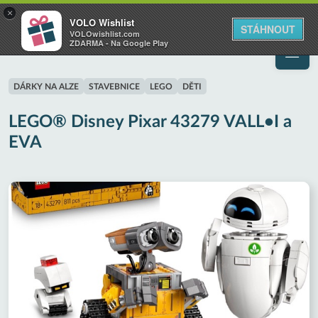
VOLO
×
VOLO Wishlist
Váš online wishlist
STÁHNOUT
VOLOwishlist.com
ZDARMA - Na Google Play
DÁRKY NA ALZE
STAVEBNICE
LEGO
DĚTI
LEGO® Disney Pixar 43279 VALL•I a
EVA