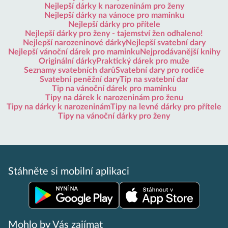
Nejlepší dárky k narozeninám pro ženy
Nejlepší dárky na vánoce pro maminku
Nejlepší dárky pro přítele
Nejlepší dárky pro ženy - tajemství žen odhaleno!
Nejlepší narozeninové dárky
Nejlepší svatební dary
Nejlepší vánoční dárek pro maminku
Nejprodávanější knihy
Originální dárky
Praktický dárek pro muže
Seznamy svatebních darů
Svatební dary pro rodiče
Svatební peněžní dary
Tip na svatební dar
Tip na vánoční dárek pro maminku
Tipy na dárek k narozeninám pro ženu
Tipy na dárky k narozeninám
Tipy na levné dárky pro přítele
Tipy na vánoční dárky pro ženy
Stáhněte si mobilní aplikaci
Mohlo by Vás zajímat