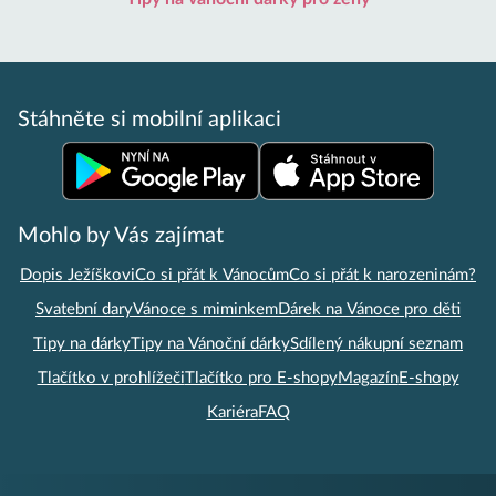
Stáhněte si mobilní aplikaci
Mohlo by Vás zajímat
Dopis Ježíškovi
Co si přát k Vánocům
Co si přát k narozeninám?
Svatební dary
Vánoce s miminkem
Dárek na Vánoce pro děti
Tipy na dárky
Tipy na Vánoční dárky
Sdílený nákupní seznam
Tlačítko v prohlížeči
Tlačítko pro E-shopy
Magazín
E-shopy
Kariéra
FAQ