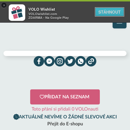
VOLO
×
VOLO Wishlist
Váš online wishlist
STÁHNOUT
VOLOwishlist.com
ZDARMA - Na Google Play
PŘIDAT NA SEZNAM
Toto přání si přidali 0 VOLOnauti
AKTUÁLNĚ NEVÍME O ŽÁDNÉ SLEVOVÉ AKCI
Přejít do E-shopu