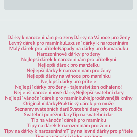
Dárky k narozeninám pro ženy
Dárky na Vánoce pro ženy
Levný dárek pro maminku
Luxusní dárky k narozeninám
Malý dárek pro přítele
Nápady na dárky pro kamarádku
Narozeninové dárky pro ženy
Nejlepší dárek k narozeninám pro přítelkyni
Nejlepší dárek pro manželku
Nejlepší dárky k narozeninám pro ženy
Nejlepší dárky na vánoce pro maminku
Nejlepší dárky pro přítele
Nejlepší dárky pro ženy - tajemství žen odhaleno!
Nejlepší narozeninové dárky
Nejlepší svatební dary
Nejlepší vánoční dárek pro maminku
Nejprodávanější knihy
Originální dárky
Praktický dárek pro muže
Seznamy svatebních darů
Svatební dary pro rodiče
Svatební peněžní dary
Tip na svatební dar
Tip na vánoční dárek pro maminku
Tipy na dárek k narozeninám pro ženu
Tipy na dárky k narozeninám
Tipy na levné dárky pro přítele
Tipy na vánoční dárky pro ženy