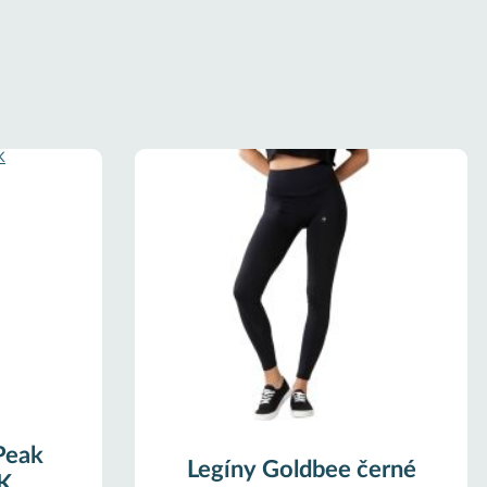
Peak
Legíny Goldbee černé
K