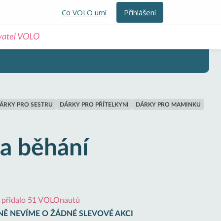
Co VOLO umí
Přihlášení
ivatel VOLO
ÁRKY PRO SESTRU
DÁRKY PRO PŘÍTELKYNI
DÁRKY PRO MAMINKU
na běhání
si přidalo 51 VOLOnautů
Ě NEVÍME O ŽÁDNÉ SLEVOVÉ AKCI