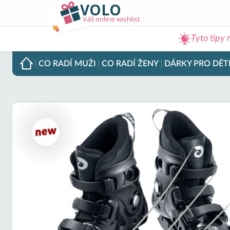
VOLO
Váš online wishlist
Tyto tipy 
CO RADÍ
MUŽI
CO RADÍ
ŽENY
DÁRKY PRO
DĚT