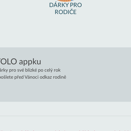
DÁRKY PRO
RODIČE
VOLO appku
árky pro své blízké po celý rok
 pošlete před Vánoci odkaz rodině