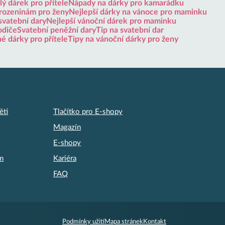
ý dárek pro přítele
Nápady na dárky pro kamarádku
arozeninám pro ženy
Nejlepší dárky na vánoce pro maminku
svatební dary
Nejlepší vánoční dárek pro maminku
odiče
Svatební peněžní dary
Tip na svatební dar
né dárky pro přítele
Tipy na vánoční dárky pro ženy
ěti
Tlačítko pro E-shopy
Magazín
E-shopy
am
Kariéra
FAQ
Podmínky užití
Mapa stránek
Kontakt