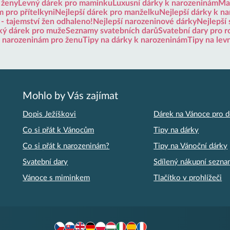
 ženy
Levný dárek pro maminku
Luxusní dárky k narozeninám
Mal
 pro přítelkyni
Nejlepší dárek pro manželku
Nejlepší dárky k n
 - tajemství žen odhaleno!
Nejlepší narozeninové dárky
Nejlepší 
ký dárek pro muže
Seznamy svatebních darů
Svatební dary pro r
k narozeninám pro ženu
Tipy na dárky k narozeninám
Tipy na lev
Mohlo by Vás zajímat
Dopis Ježíškovi
Dárek na Vánoce pro d
Co si přát k Vánocům
Tipy na dárky
Co si přát k narozeninám?
Tipy na Vánoční dárky
Svatební dary
Sdílený nákupní sezn
Vánoce s miminkem
Tlačítko v prohlížeči