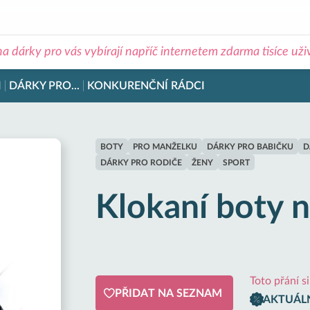
na dárky pro vás vybírají napříč internetem zdarma tisíce už
I
DÁRKY PRO...
KONKURENČNÍ RÁDCI
BOTY
PRO MANŽELKU
DÁRKY PRO BABIČKU
D
DÁRKY PRO RODIČE
ŽENY
SPORT
Klokaní boty 
Toto přání 
PŘIDAT NA SEZNAM
AKTUÁLN