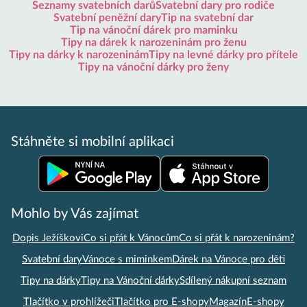
Seznamy svatebních darů
Svatební dary pro rodiče
Svatební peněžní dary
Tip na svatební dar
Tip na vánoční dárek pro maminku
Tipy na dárek k narozeninám pro ženu
Tipy na dárky k narozeninám
Tipy na levné dárky pro přítele
Tipy na vánoční dárky pro ženy
Stáhněte si mobilní aplikaci
Mohlo by Vás zajímat
Dopis Ježíškovi
Co si přát k Vánocům
Co si přát k narozeninám?
Svatební dary
Vánoce s miminkem
Dárek na Vánoce pro děti
Tipy na dárky
Tipy na Vánoční dárky
Sdílený nákupní seznam
Tlačítko v prohlížeči
Tlačítko pro E-shopy
Magazín
E-shopy