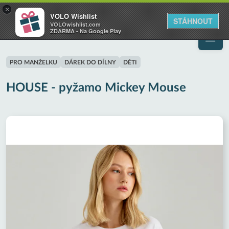
VOLO
×
VOLO Wishlist
Váš online wishlist
STÁHNOUT
VOLOwishlist.com
ZDARMA - Na Google Play
PRO MANŽELKU
DÁREK DO DÍLNY
DĚTI
HOUSE - pyžamo Mickey Mouse