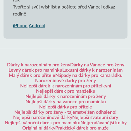
rok
Tvořte si svůj wishlist a pošlete před Vánoci odkaz
rodině
iPhone
Android
Dárky k narozeninám pro ženy
Dárky na Vánoce pro ženy
Levný dárek pro maminku
Luxusní dárky k narozeninám
Malý dárek pro přítele
Nápady na dárky pro kamarádku
Narozeninové dárky pro ženy
Nejlepší dárek k narozeninám pro přítelkyni
Nejlepší dárek pro manželku
Nejlepší dárky k narozeninám pro ženy
Nejlepší dárky na vánoce pro maminku
Nejlepší dárky pro přítele
Nejlepší dárky pro ženy - tajemství žen odhaleno!
Nejlepší narozeninové dárky
Nejlepší svatební dary
Nejlepší vánoční dárek pro maminku
Nejprodávanější knihy
Originální dárky
Praktický dárek pro muže