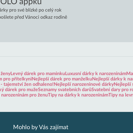
VOLO appku
árky pro své blízké po celý rok
 pošlete před Vánoci odkaz rodině
 ženy
Levný dárek pro maminku
Luxusní dárky k narozeninám
Mal
 pro přítelkyni
Nejlepší dárek pro manželku
Nejlepší dárky k n
 - tajemství žen odhaleno!
Nejlepší narozeninové dárky
Nejlepší 
ký dárek pro muže
Seznamy svatebních darů
Svatební dary pro r
k narozeninám pro ženu
Tipy na dárky k narozeninám
Tipy na lev
Mohlo by Vás zajímat