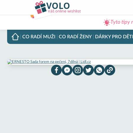
VOLO
Váš online wishlist
Tyto tipy 
CO RADÍ
MUŽI
CO RADÍ
ŽENY
DÁRKY PRO
DĚT