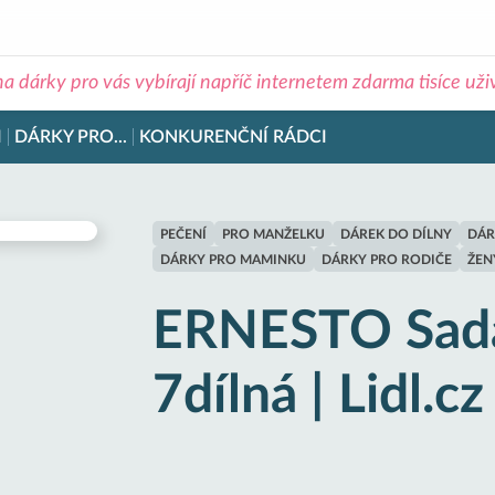
na dárky pro vás vybírají napříč internetem zdarma tisíce už
I
DÁRKY PRO...
KONKURENČNÍ RÁDCI
PEČENÍ
PRO MANŽELKU
DÁREK DO DÍLNY
DÁR
DÁRKY PRO MAMINKU
DÁRKY PRO RODIČE
ŽEN
ERNESTO Sada
7dílná | Lidl.cz