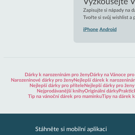
Vyzkoušejte 
Zapisujte si nápady na d
Tvořte si svůj wishlist a
iPhone
Android
Dárky k narozeninám pro ženy
Dárky na Vánoce pro
Narozeninové dárky pro ženy
Nejlepší dárek k narozeninám
Nejlepší dárky pro přítele
Nejlepší dárky pro ženy
Nejprodávanější knihy
Originální dárky
Praktic
Tip na vánoční dárek pro maminku
Tipy na dárek 
Stáhněte si mobilní aplikaci