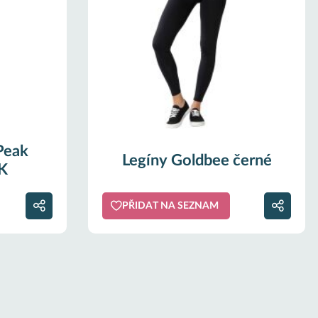
Peak
Legíny Goldbee černé
K
PŘIDAT NA SEZNAM