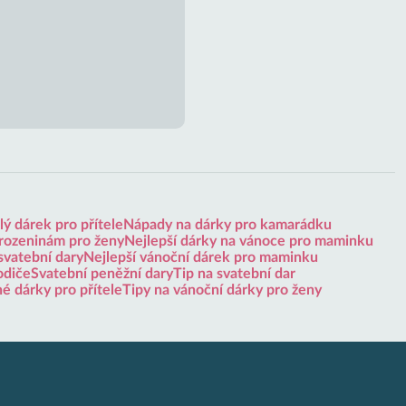
ý dárek pro přítele
Nápady na dárky pro kamarádku
arozeninám pro ženy
Nejlepší dárky na vánoce pro maminku
svatební dary
Nejlepší vánoční dárek pro maminku
odiče
Svatební peněžní dary
Tip na svatební dar
né dárky pro přítele
Tipy na vánoční dárky pro ženy