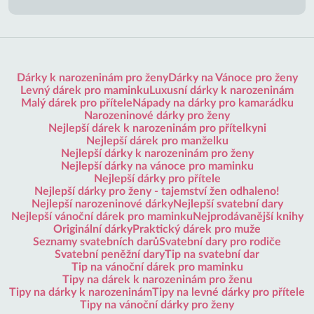
Dárky k narozeninám pro ženy
Dárky na Vánoce pro ženy
Levný dárek pro maminku
Luxusní dárky k narozeninám
Malý dárek pro přítele
Nápady na dárky pro kamarádku
Narozeninové dárky pro ženy
Nejlepší dárek k narozeninám pro přítelkyni
Nejlepší dárek pro manželku
Nejlepší dárky k narozeninám pro ženy
Nejlepší dárky na vánoce pro maminku
Nejlepší dárky pro přítele
Nejlepší dárky pro ženy - tajemství žen odhaleno!
Nejlepší narozeninové dárky
Nejlepší svatební dary
Nejlepší vánoční dárek pro maminku
Nejprodávanější knihy
Originální dárky
Praktický dárek pro muže
Seznamy svatebních darů
Svatební dary pro rodiče
Svatební peněžní dary
Tip na svatební dar
Tip na vánoční dárek pro maminku
Tipy na dárek k narozeninám pro ženu
Tipy na dárky k narozeninám
Tipy na levné dárky pro přítele
Tipy na vánoční dárky pro ženy