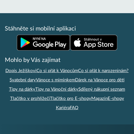
Stáhněte si mobilní aplikaci
Mohlo by Vás zajímat
Dopis Ježíškovi
Co si přát k Vánocům
Co si přát k narozeninám?
Svatební dary
Vánoce s miminkem
Dárek na Vánoce pro děti
Tipy na dárky
Tipy na Vánoční dárky
Sdílený nákupní seznam
Tlačítko v prohlížeči
Tlačítko pro E-shopy
Magazín
E-shopy
Kariéra
FAQ