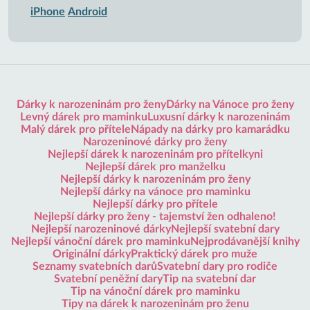
iPhone
Android
Dárky k narozeninám pro ženy
Dárky na Vánoce pro ženy
Levný dárek pro maminku
Luxusní dárky k narozeninám
Malý dárek pro přítele
Nápady na dárky pro kamarádku
Narozeninové dárky pro ženy
Nejlepší dárek k narozeninám pro přítelkyni
Nejlepší dárek pro manželku
Nejlepší dárky k narozeninám pro ženy
Nejlepší dárky na vánoce pro maminku
Nejlepší dárky pro přítele
Nejlepší dárky pro ženy - tajemství žen odhaleno!
Nejlepší narozeninové dárky
Nejlepší svatební dary
Nejlepší vánoční dárek pro maminku
Nejprodávanější knihy
Originální dárky
Praktický dárek pro muže
Seznamy svatebních darů
Svatební dary pro rodiče
Svatební peněžní dary
Tip na svatební dar
Tip na vánoční dárek pro maminku
Tipy na dárek k narozeninám pro ženu