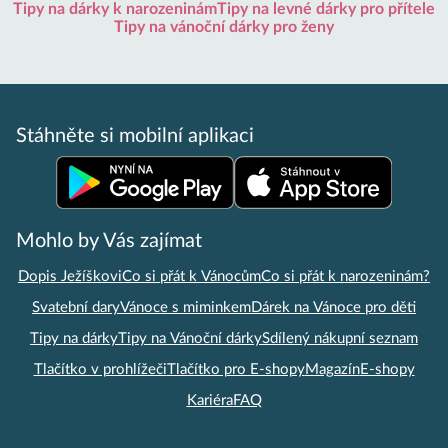
Tipy na dárky k narozeninám
Tipy na levné dárky pro přítele
Tipy na vánoční dárky pro ženy
Stáhněte si mobilní aplikaci
Mohlo by Vás zajímat
Dopis Ježíškovi
Co si přát k Vánocům
Co si přát k narozeninám?
Svatební dary
Vánoce s miminkem
Dárek na Vánoce pro děti
Tipy na dárky
Tipy na Vánoční dárky
Sdílený nákupní seznam
Tlačítko v prohlížeči
Tlačítko pro E-shopy
Magazín
E-shopy
Kariéra
FAQ