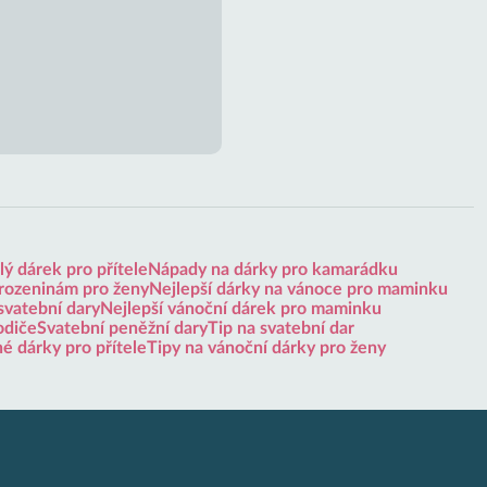
ý dárek pro přítele
Nápady na dárky pro kamarádku
arozeninám pro ženy
Nejlepší dárky na vánoce pro maminku
svatební dary
Nejlepší vánoční dárek pro maminku
odiče
Svatební peněžní dary
Tip na svatební dar
né dárky pro přítele
Tipy na vánoční dárky pro ženy