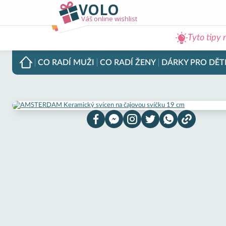
VOLO
Váš online wishlist
Tyto tipy 
CO RADÍ
MUŽI
CO RADÍ
ŽENY
DÁRKY PRO
DĚT