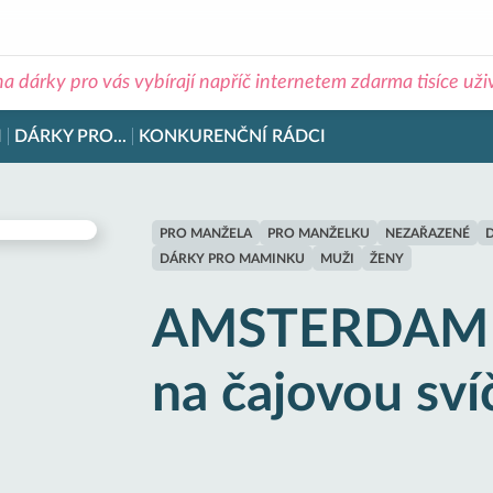
na dárky pro vás vybírají napříč internetem zdarma tisíce už
I
DÁRKY PRO...
KONKURENČNÍ RÁDCI
PRO MANŽELA
PRO MANŽELKU
NEZAŘAZENÉ
DÁRKY PRO MAMINKU
MUŽI
ŽENY
AMSTERDAM K
na čajovou sv