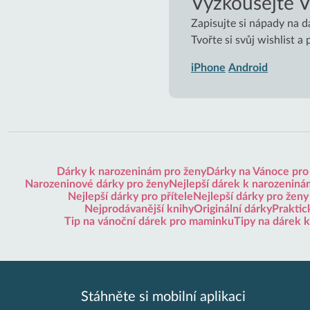
Vyzkoušejte 
Zapisujte si nápady na d
Tvořte si svůj wishlist a
iPhone
Android
Dárky k narozeninám pro ženy
Dárky na Vánoce pro
Narozeninové dárky pro ženy
Nejlepší dárek k narozeninám
Nejlepší dárky pro přítele
Nejlepší dárky pro ženy
Nejprodávanější knihy
Originální dárky
Praktic
Tip na vánoční dárek pro maminku
Tipy na dárek 
Stáhněte si mobilní aplikaci