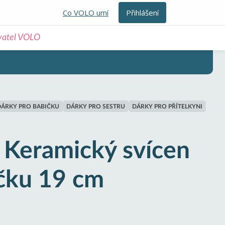
Co VOLO umí
Přihlášení
ivatel VOLO
DÁRKY PRO BABIČKU
DÁRKY PRO SESTRU
DÁRKY PRO PŘÍTELKYNI
eramický svícen
íčku 19 cm