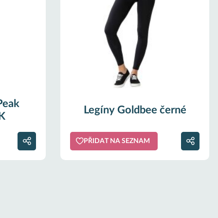
Peak
Legíny Goldbee černé
K
PŘIDAT NA SEZNAM