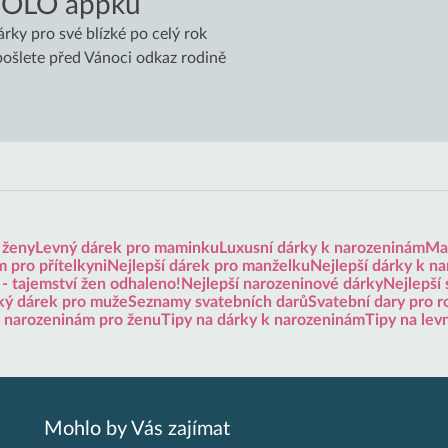
VOLO appku
árky pro své blízké po celý rok
 pošlete před Vánoci odkaz rodině
 ženy
Levný dárek pro maminku
Luxusní dárky k narozeninám
Mal
 pro přítelkyni
Nejlepší dárek pro manželku
Nejlepší dárky k n
 - tajemství žen odhaleno!
Nejlepší narozeninové dárky
Nejlepší 
ký dárek pro muže
Seznamy svatebních darů
Svatební dary pro r
k narozeninám pro ženu
Tipy na dárky k narozeninám
Tipy na lev
Mohlo by Vás zajímat