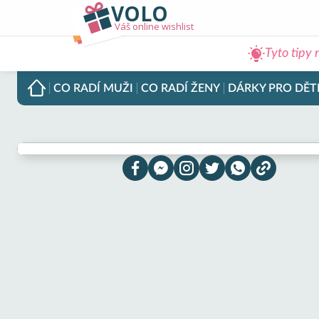
VOLO
Váš online wishlist
Tyto tipy 
CO RADÍ
MUŽI
CO RADÍ
ŽENY
DÁRKY PRO
DĚT