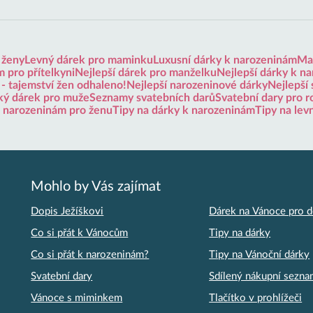
 ženy
Levný dárek pro maminku
Luxusní dárky k narozeninám
Mal
 pro přítelkyni
Nejlepší dárek pro manželku
Nejlepší dárky k n
 - tajemství žen odhaleno!
Nejlepší narozeninové dárky
Nejlepší 
ký dárek pro muže
Seznamy svatebních darů
Svatební dary pro r
k narozeninám pro ženu
Tipy na dárky k narozeninám
Tipy na lev
Mohlo by Vás zajímat
Dopis Ježíškovi
Dárek na Vánoce pro d
Co si přát k Vánocům
Tipy na dárky
Co si přát k narozeninám?
Tipy na Vánoční dárky
Svatební dary
Sdílený nákupní sezn
Vánoce s miminkem
Tlačítko v prohlížeči