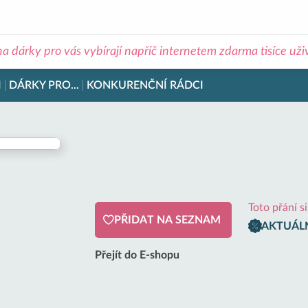
na dárky pro vás vybírají napříč internetem zdarma tisíce už
I
DÁRKY PRO...
KONKURENČNÍ RÁDCI
Toto přání s
PŘIDAT NA SEZNAM
AKTUÁLN
Přejít do E-shopu