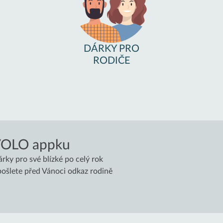
DÁRKY PRO
RODIČE
VOLO appku
árky pro své blízké po celý rok
 pošlete před Vánoci odkaz rodině