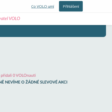
Co VOLO umí
Přihlášení
ivatel VOLO
i přidali 0 VOLOnauti
Ě NEVÍME O ŽÁDNÉ SLEVOVÉ AKCI