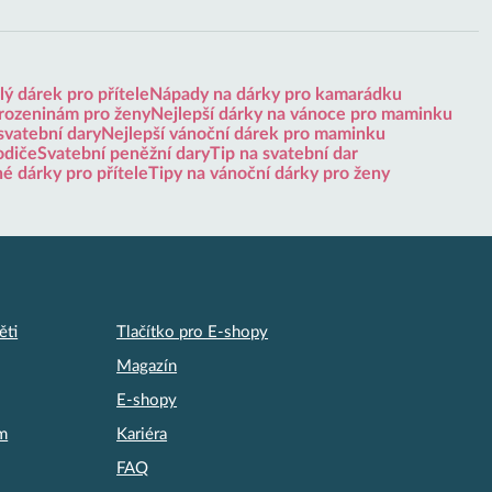
ý dárek pro přítele
Nápady na dárky pro kamarádku
arozeninám pro ženy
Nejlepší dárky na vánoce pro maminku
svatební dary
Nejlepší vánoční dárek pro maminku
odiče
Svatební peněžní dary
Tip na svatební dar
né dárky pro přítele
Tipy na vánoční dárky pro ženy
ěti
Tlačítko pro E-shopy
Magazín
E-shopy
am
Kariéra
FAQ