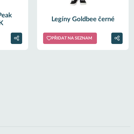
Peak
Legíny Goldbee černé
K
PŘIDAT NA SEZNAM