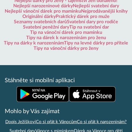
Nejlepší dárky pro ženy - tajemství žen odhaleno!
Nejlepší narozeninové dárky
Nejlepší svatební dary
Nejlepší vánoční dárek pro maminku
Nejprodávanější knihy
Originální dárky
Praktický dárek pro muže
Seznamy svatebních darů
Svatební dary pro rodiče
Svatební peněžní dary
Tip na svatební dar
Tip na vánoční dárek pro maminku
Tipy na dárek k narozeninám pro ženu
Tipy na dárky k narozeninám
Tipy na levné dárky pro přítele
Tipy na vánoční dárky pro ženy
Stáhněte si mobilní aplikaci
Mohlo by Vás zajímat
Dopis Ježíškovi
Co si přát k Vánocům
Co si přát k narozeninám?
Svatební dary
Vánoce s miminkem
Dárek na Vánoce pro děti