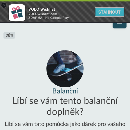
VOLO
×
VOLO Wishlist
Váš online wishlist
STÁHNOUT
VOLOwishlist.com
ZDARMA - Na Google Play
DĚTI
Balanční
Líbí se vám tento balanční
doplněk?
Líbí se vám tato pomůcka jako dárek pro vašeho