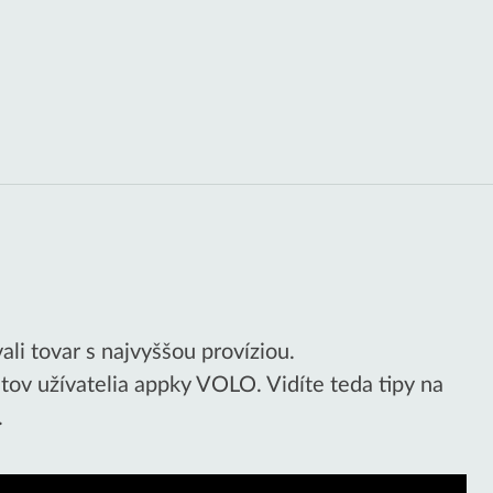
ali tovar s najvyššou províziou.
stov užívatelia appky VOLO. Vidíte teda tipy na
.