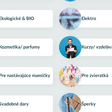
Ekologické & BIO
Elektro
Kozmetika/ parfumy
Kurzy/ vzdeláv
Pre nastávajúce mamičky
Pre zvieratká
Svadobné dary
Šperky