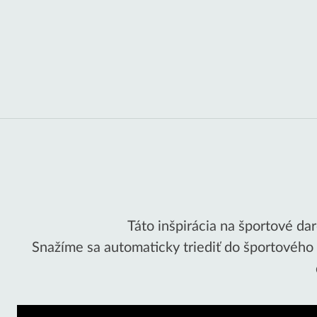
Táto inšpirácia na športové dar
Snažíme sa automaticky triediť do športového t