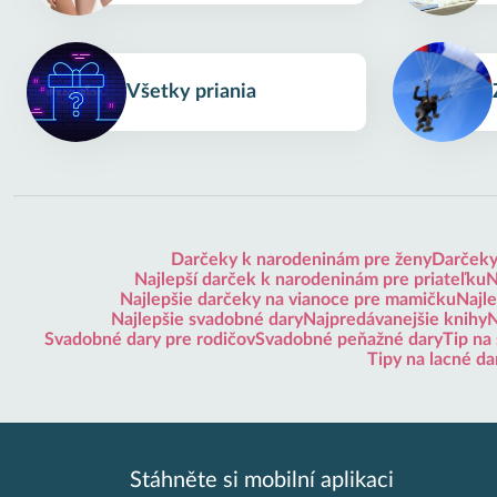
Všetky priania
Darčeky k narodeninám pre ženy
Darčeky
Najlepší darček k narodeninám pre priateľku
N
Najlepšie darčeky na vianoce pre mamičku
Najle
Najlepšie svadobné dary
Najpredávanejšie knihy
N
Svadobné dary pre rodičov
Svadobné peňažné dary
Tip na
Tipy na lacné da
Stáhněte si mobilní aplikaci