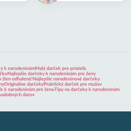
ky k narodeninám
Malý darček pre priateľa
ičku
Najlepšie darčeky k narodeninám pre ženy
o žien odhalené!
Najlepšie narodeninové darčeky
ny
Originálne darčeky
Praktický darček pre mužov
ek k narodeninám pre ženu
Tipy na darčeky k narodeninám
vadobných darov