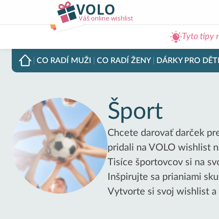
VOLO
Váš online wishlist
Tyto tipy 
CO RADÍ
MUŽI
CO RADÍ
ŽENY
DÁRKY PRO
DĚT
Šport
Chcete darovať darček pre 
pridali na VOLO wishlist na
Tisíce športovcov si na sv
Inšpirujte sa prianiami sk
Vytvorte si svoj wishlist a