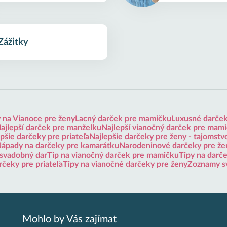
Zážitky
 na Vianoce pre ženy
Lacný darček pre mamičku
Luxusné darče
ajlepší darček pre manželku
Najlepší vianočný darček pre mam
pšie darčeky pre priateľa
Najlepšie darčeky pre ženy - tajomstv
ápady na darčeky pre kamarátku
Narodeninové darčeky pre že
 svadobný dar
Tip na vianočný darček pre mamičku
Tipy na darč
rčeky pre priateľa
Tipy na vianočné darčeky pre ženy
Zoznamy s
Mohlo by Vás zajímat