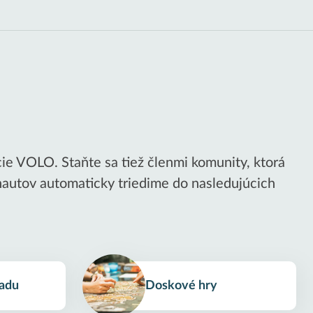
ie VOLO. Staňte sa tiež členmi komunity, ktorá
nautov automaticky triedime do nasledujúcich
radu
Doskové hry