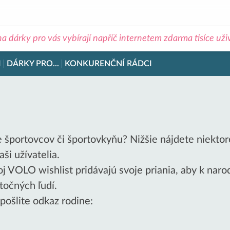
na dárky pro vás vybírají napříč internetem zdarma tisíce už
I
DÁRKY PRO...
KONKURENČNÍ RÁDCI
športovcov či športovkyňu? Nižšie nájdete niektoré 
ši užívatelia.
oj VOLO wishlist pridávajú svoje priania, aby k nar
utočných ľudí.
 pošlite odkaz rodine: