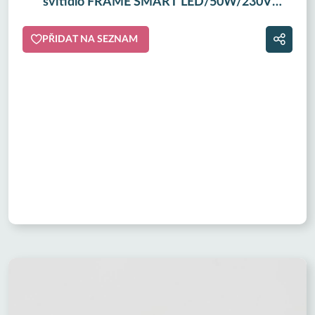
svítidlo FRAME SMART LED/50W/230V
120x30 cm 3000-6000K IP44 bílá + dálkové
ovládání
PŘIDAT NA SEZNAM