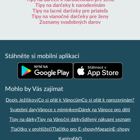
Tipy na darčeky k narodeninám
Tipy na lacné darčeky pre priateľa
Tipy na vianočné darčeky pre ženy
Zoznamy svadobných darov
Stáhněte si mobilní aplikaci
Mohlo by Vás zajímat
Dopis Ježíškovi
Co si přát k Vánocům
Co si přát k narozeninám?
Svatební dary
Vánoce s miminkem
Dárek na Vánoce pro děti
Tipy na dárky
Tipy na Vánoční dárky
Sdílený nákupní seznam
Tlačítko v prohlížeči
Tlačítko pro E-shopy
Magazín
E-shopy
Kariéra
FAQ