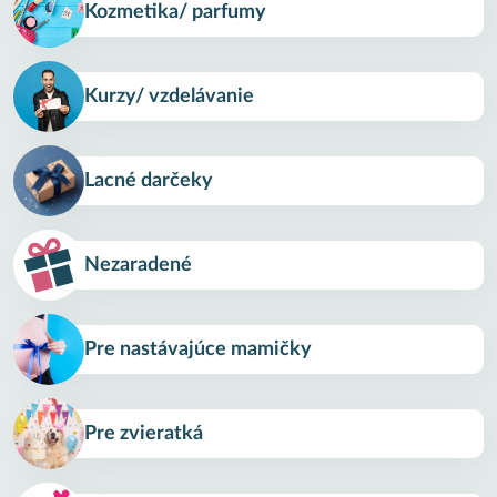
Kozmetika/ parfumy
Kurzy/ vzdelávanie
Lacné darčeky
Nezaradené
Pre nastávajúce mamičky
Pre zvieratká