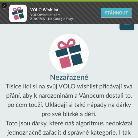
VOLO
×
VOLO Wishlist
Váš online wishlist
STÁHNOUT
VOLOwishlist.com
ZDARMA - Na Google Play
Nezařazené
Tisíce lidí si na svůj VOLO wishlist přidávají svá
přání, aby k narozeninám a Vánocům dostali to,
po čem touží. Ukládají si také nápady na dárky
pro své blízké a děti.
Toto jsou dárky, které náš algoritmus nedokázal
jednoznačně zařadit d správné kategorie. I tak