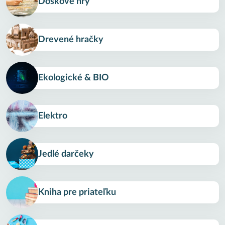
Doskové hry
Drevené hračky
Ekologické & BIO
Elektro
Jedlé darčeky
Kniha pre priateľku