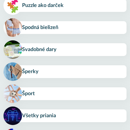
Puzzle ako darček
Spodná bielizeň
Svadobné dary
Šperky
Šport
Všetky priania