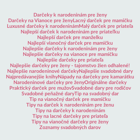
Darčeky k narodeninám pre ženy
Darčeky na Vianoce pre ženy
Lacný darček pre mamičku
Luxusné darčeky k narodeninám
Malý darček pre priateľa
Najlepší darček k narodeninám pre priateľku
Najlepší darček pre manželku
Najlepší vianočný darček pre mamičku
Najlepšie darčeky k narodeninám pre ženy
Najlepšie darčeky na vianoce pre mamičku
Najlepšie darčeky pre priateľa
Najlepšie darčeky pre ženy - tajomstvo žien odhalené!
Najlepšie narodeninové darčeky
Najlepšie svadobné dary
Najpredávanejšie knihy
Nápady na darčeky pre kamarátku
Narodeninové darčeky pre ženy
Originálne darčeky
Praktický darček pre mužov
Svadobné dary pre rodičov
Svadobné peňažné dary
Tip na svadobný dar
Tip na vianočný darček pre mamičku
Tipy na darček k narodeninám pre ženu
Tipy na darčeky k narodeninám
Tipy na lacné darčeky pre priateľa
Tipy na vianočné darčeky pre ženy
Zoznamy svadobných darov