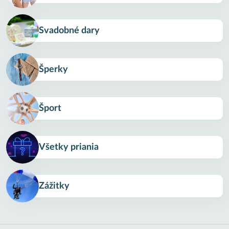
Svadobné dary
Šperky
Šport
Všetky priania
Zážitky