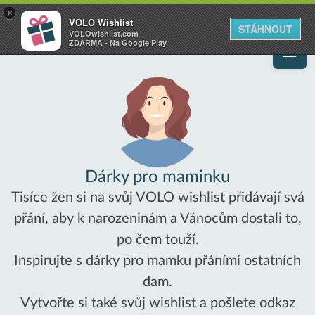
VOLO
×
VOLO Wishlist
Váš online wishlist
STÁHNOUT
VOLOwishlist.com
ZDARMA - Na Google Play
Dárky pro maminku
Tisíce žen si na svůj VOLO wishlist přidávají svá
přání, aby k narozeninám a Vánocům dostali to,
po čem touží.
Inspirujte s dárky pro mamku přáními ostatních
dam.
Vytvořte si také svůj wishlist a pošlete odkaz