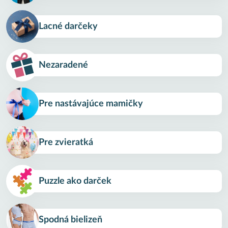
Lacné darčeky
Nezaradené
Pre nastávajúce mamičky
Pre zvieratká
Puzzle ako darček
Spodná bielizeň