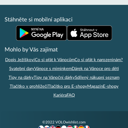
Stáhněte si mobilní aplikaci
Mohlo by Vás zajímat
Dopis Ježíškovi
Co si přát k Vánocům
Co si přát k narozeninám?
Svatební dary
Vánoce s miminkem
Dárek na Vánoce pro děti
Tipy na dárky
Tipy na Vánoční dárky
Sdílený nákupní seznam
Tlačítko v prohlížeči
Tlačítko pro E-shopy
Magazín
E-shopy
Kariéra
FAQ
©2022 VOLOwishlist.com