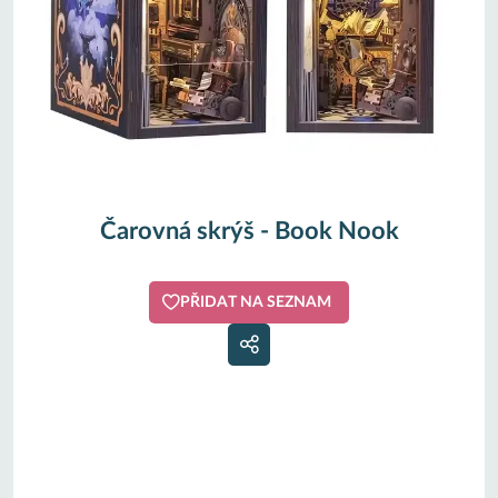
Čarovná skrýš - Book Nook
PŘIDAT NA SEZNAM