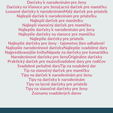
Darčeky k narodeninám pre ženy
Darčeky na Vianoce pre ženy
Lacný darček pre mamičku
Luxusné darčeky k narodeninám
Malý darček pre priateľa
Najlepší darček k narodeninám pre priateľku
Najlepší darček pre manželku
Najlepší vianočný darček pre mamičku
Najlepšie darčeky k narodeninám pre ženy
Najlepšie darčeky na vianoce pre mamičku
Najlepšie darčeky pre priateľa
Najlepšie darčeky pre ženy - tajomstvo žien odhalené!
Najlepšie narodeninové darčeky
Najlepšie svadobné dary
Najpredávanejšie knihy
Nápady na darčeky pre kamarátku
Narodeninové darčeky pre ženy
Originálne darčeky
Praktický darček pre mužov
Svadobné dary pre rodičov
Svadobné peňažné dary
Tip na svadobný dar
Tip na vianočný darček pre mamičku
Tipy na darček k narodeninám pre ženu
Tipy na darčeky k narodeninám
Tipy na lacné darčeky pre priateľa
Tipy na vianočné darčeky pre ženy
Zoznamy svadobných darov