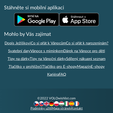
Stáhněte si mobilní aplikaci
Mohlo by Vás zajímat
Dopis Ježíškovi
Co si přát k Vánocům
Co si přát k narozeninám?
Svatební dary
Vánoce s miminkem
Dárek na Vánoce pro děti
Tipy na dárky
Tipy na Vánoční dárky
Sdílený nákupní seznam
Tlačítko v prohlížeči
Tlačítko pro E-shopy
Magazín
E-shopy
Kariéra
FAQ
©2022 VOLOwishlist.com
Podmínky užití
Mapa stránek
Kontakt