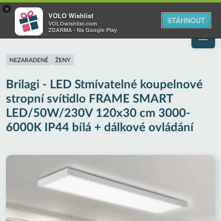
VOLO
×
VOLO Wishlist
Váš online wishlist
STÁHNOUT
VOLOwishlist.com
ZDARMA - Na Google Play
NEZARADENÉ
ŽENY
Brilagi - LED Stmívatelné koupelnové
stropní svítidlo FRAME SMART
LED/50W/230V 120x30 cm 3000-
6000K IP44 bílá + dálkové ovládání