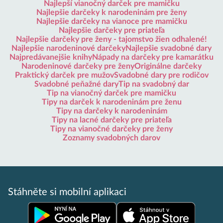
Najlepší vianočný darček pre mamičku
Najlepšie darčeky k narodeninám pre ženy
Najlepšie darčeky na vianoce pre mamičku
Najlepšie darčeky pre priateľa
Najlepšie darčeky pre ženy - tajomstvo žien odhalené!
Najlepšie narodeninové darčeky
Najlepšie svadobné dary
Najpredávanejšie knihy
Nápady na darčeky pre kamarátku
Narodeninové darčeky pre ženy
Originálne darčeky
Praktický darček pre mužov
Svadobné dary pre rodičov
Svadobné peňažné dary
Tip na svadobný dar
Tip na vianočný darček pre mamičku
Tipy na darček k narodeninám pre ženu
Tipy na darčeky k narodeninám
Tipy na lacné darčeky pre priateľa
Tipy na vianočné darčeky pre ženy
Zoznamy svadobných darov
Stáhněte si mobilní aplikaci