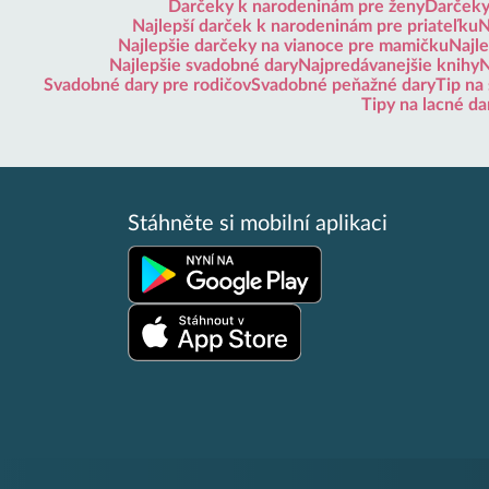
Darčeky k narodeninám pre ženy
Darčeky
Najlepší darček k narodeninám pre priateľku
N
Najlepšie darčeky na vianoce pre mamičku
Najle
Najlepšie svadobné dary
Najpredávanejšie knihy
N
Svadobné dary pre rodičov
Svadobné peňažné dary
Tip na
Tipy na lacné da
Stáhněte si mobilní aplikaci