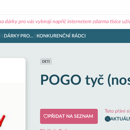
na dárky pro vás vybírají napříč internetem zdarma tisíce už
I
DÁRKY PRO...
KONKURENČNÍ RÁDCI
DETI
POGO tyč (nos
Toto přání s
PŘIDAT NA SEZNAM
AKTUÁLN