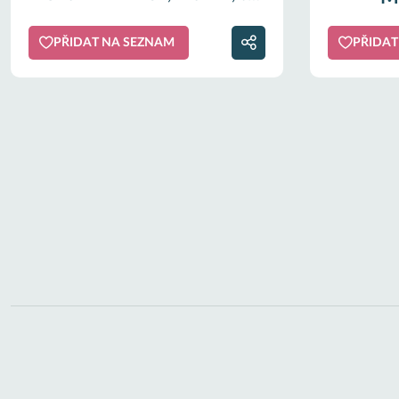
akumulátora a nabíjačky -
HORNBACH
PŘIDAT NA SEZNAM
PŘIDAT