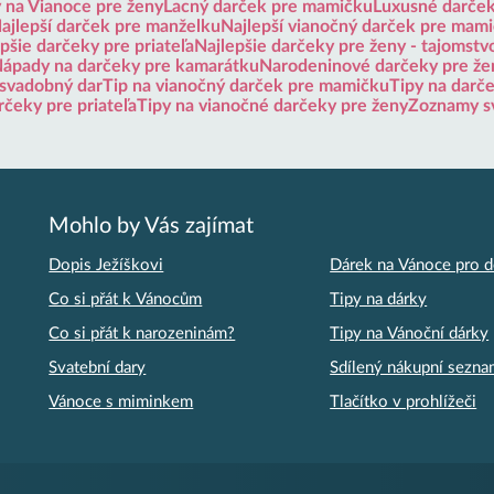
 na Vianoce pre ženy
Lacný darček pre mamičku
Luxusné darče
ajlepší darček pre manželku
Najlepší vianočný darček pre mam
pšie darčeky pre priateľa
Najlepšie darčeky pre ženy - tajomstv
ápady na darčeky pre kamarátku
Narodeninové darčeky pre že
 svadobný dar
Tip na vianočný darček pre mamičku
Tipy na darč
rčeky pre priateľa
Tipy na vianočné darčeky pre ženy
Zoznamy s
Mohlo by Vás zajímat
Dopis Ježíškovi
Dárek na Vánoce pro d
Co si přát k Vánocům
Tipy na dárky
Co si přát k narozeninám?
Tipy na Vánoční dárky
Svatební dary
Sdílený nákupní sezn
Vánoce s miminkem
Tlačítko v prohlížeči