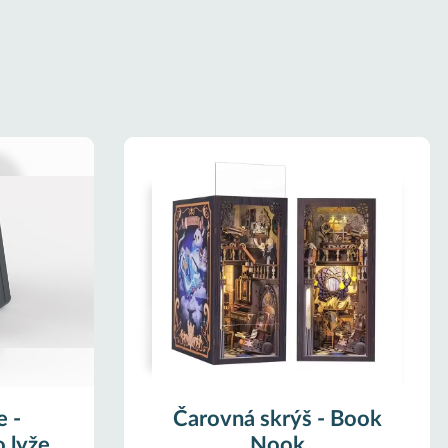
e -
Čarovná skrýš - Book
 lyže
Nook