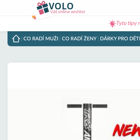
VOLO
Váš online wishlist
Tyto tipy 
CO RADÍ
MUŽI
CO RADÍ
ŽENY
DÁRKY PRO
DĚT