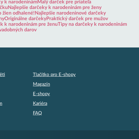
ky k narodeninám
Malý darček pre priateľa
ičku
Najlepšie darčeky k narodeninám pre ženy
o žien odhalené!
Najlepšie narodeninové darčeky
ny
Originálne darčeky
Praktický darček pre mužov
ek k narodeninám pre ženu
Tipy na darčeky k narodeninám
vadobných darov
ěti
Tlačítko pro E-shopy
Magazín
E-shopy
am
Kariéra
FAQ