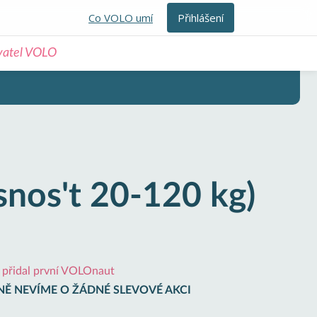
Co VOLO umí
Přihlášení
ivatel VOLO
nos't 20-120 kg)
i přidal první VOLOnaut
Ě NEVÍME O ŽÁDNÉ SLEVOVÉ AKCI