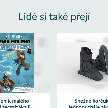
Lidé si také přejí
eník malého
Snežné korčul
necrafťáka 8
Jednoduchšie ako