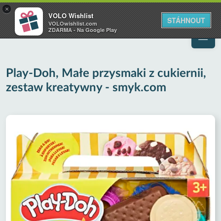
VOLO
×
VOLO Wishlist
Váš online wishlist
STÁHNOUT
VOLOwishlist.com
ZDARMA - Na Google Play
Play-Doh, Małe przysmaki z cukiernii,
zestaw kreatywny - smyk.com