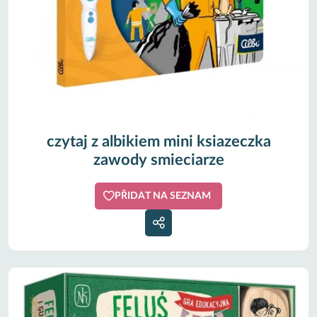
czytaj z albikiem mini ksiazeczka
zawody smieciarze
PŘIDAT NA SEZNAM