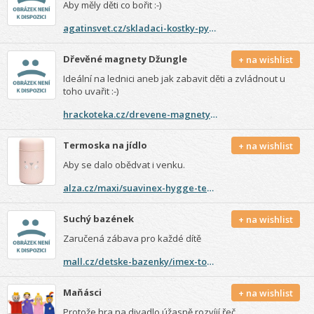
Aby měly děti co bořit :-)
agatinsvet.cz/skladaci-kostky-pyramida-dopravni-prostredky/
Dřevěné magnety Džungle
+ na wishlist
Ideální na lednici aneb jak zabavit děti a zvládnout u
toho uvařit :-)
hrackoteka.cz/drevene-magnety-dzungle.html
Termoska na jídlo
+ na wishlist
Aby se dalo obědvat i venku.
alza.cz/maxi/suavinex-hygge-termoska-na-potraviny-zelena-d5871584.htm
Suchý bazének
+ na wishlist
Zaručená zábava pro každé dítě
mall.cz/detske-bazenky/imex-toys-2921-suchy-bazen-s-micky-100017315874?gclid=CjwKCAiAtK79BRAIEiwA4OskBs0yzRneb7TBBIal_U9TLL0-zZu5puiJfNFxLwM5uPtDUflUyDW5fBoCyPIQAvD_BwE
Maňásci
+ na wishlist
Protože hra na divadlo úžasně rozvíjí řeč.