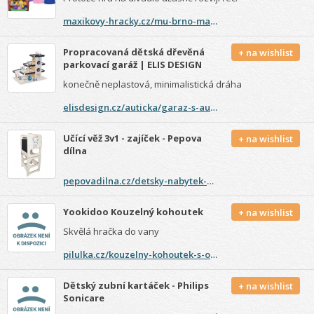
maxikovy-hracky.cz/mu-brno-manasci-kralovsky-dvur-s-kralovnou
Propracovaná dětská dřevěná
+ na wishlist
parkovací garáž | ELIS DESIGN
konečně neplastová, minimalistická dráha
elisdesign.cz/auticka/garaz-s-auticky/?gclid=CjwKCAiA5IL-BRAzEiwA0lcWYp9ujvURlpmFQ-D2Ca_Nd_OU0paZug2D4UEJx5afdbeKwrrxk-b8AhoCBk8QAvD_BwE
Učící věž 3v1 - zajíček - Pepova
+ na wishlist
dílna
pepovadilna.cz/detsky-nabytek-a-ucici-veze/ucici-vez-zajicek/
Yookidoo Kouzelný kohoutek
+ na wishlist
Skvělá hračka do vany
pilulka.cz/kouzelny-kohoutek-s-ozubenymi-tvary
Dětský zubní kartáček - Philips
+ na wishlist
Sonicare