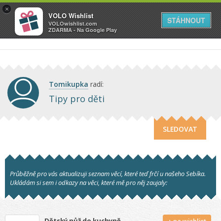
VOLO
×
VOLO Wishlist
Váš online wishlist
STÁHNOUT
VOLOwishlist.com
ZDARMA - Na Google Play
Tomikupka
radí:
Tipy pro děti
SLEDOVAT
Průběžně pro vás aktualizuji seznam věcí, které teď frčí u našeho Sebíka. 
Ukládám si sem i odkazy na věci, které mě pro něj zaujaly:
Dětský nůž do kuchyně
+ na wishlist