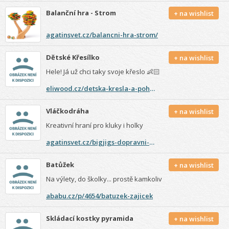
Balanční hra - Strom
+ na wishlist
agatinsvet.cz/balancni-hra-strom/
Dětské Křesílko
+ na wishlist
Hele! Já už chci taky svoje křeslo 👶🏻
eliwood.cz/detska-kresla-a-pohovky/detske-kreslo-velvet-gray-sede/
Vláčkodráha
+ na wishlist
Kreativní hraní pro kluky i holky
agatinsvet.cz/bigjigs-dopravni-dvouurovnova-vlackodraha-130-dilu/
Batůžek
+ na wishlist
Na výlety, do školky... prostě kamkoliv
ababu.cz/p/4654/batuzek-zajicek
Skládací kostky pyramida
+ na wishlist