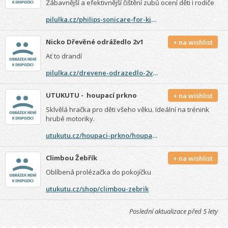
Zábavnější a efektivnější čištění zubů ocení děti i rodiče
pilulka.cz/philips-sonicare-for-kids-pink-hx6352-42-sonicky-elektricky-zubni-kartacek-pro-deti-s-pripojenim-bluetooth
Nicko Dřevěné odrážedlo 2v1
+ na wishlist
Ať to drandí
pilulka.cz/drevene-odrazedlo-2v1-mini-zlute
UTUKUTU - houpací prkno
+ na wishlist
Sklvělá hračka pro děti všeho věku. Ideální na trénink
hrubé motoriky.
utukutu.cz/houpaci-prkno/houpaci-prkno5
Climbou Žebřík
+ na wishlist
Oblíbená prolézačka do pokojíčku
utukutu.cz/shop/climbou-zebrik
Poslední aktualizace
před 5 lety