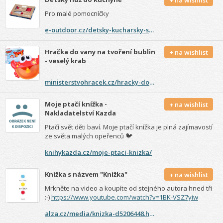
Pro malé pomocníčky
e-outdoor.cz/detsky-kucharsky-set-opinel-le-petit-chef/?gclid=Cj0KCQjw0K-HBhDDARIsAFJ6UGi0-HHqdfoyxQFiJnsqgK8mBXZLOSuEyVtrxuwU8icrQv2VktUurk8aAm5MEALw_wcB
Hračka do vany na tvoření bublin
+ na wishlist
- veselý krab
ministerstvohracek.cz/hracky-do-vany/hracka-do-vany-na-tvoreni-bublin-vesely-krab/
Moje ptačí knížka -
+ na wishlist
Nakladatelství Kazda
Ptačí svět děti baví. Moje ptačí knížka je plná zajímavostí
ze světa malých opeřenců 🐦
knihykazda.cz/moje-ptaci-knizka/
Knížka s názvem "Knížka"
+ na wishlist
Mrkněte na video a koupíte od stejného autora hned tři
:-)
https://www.youtube.com/watch?v=1BK-VSZ7yiw
alza.cz/media/knizka-d5206448.htm