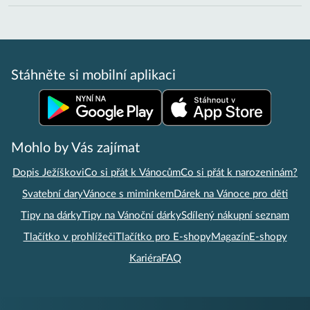
Stáhněte si mobilní aplikaci
Mohlo by Vás zajímat
Dopis Ježíškovi
Co si přát k Vánocům
Co si přát k narozeninám?
Svatební dary
Vánoce s miminkem
Dárek na Vánoce pro děti
Tipy na dárky
Tipy na Vánoční dárky
Sdílený nákupní seznam
Tlačítko v prohlížeči
Tlačítko pro E-shopy
Magazín
E-shopy
Kariéra
FAQ