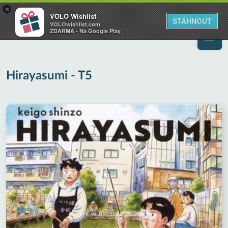
VOLO
×
VOLO Wishlist
Váš online wishlist
STÁHNOUT
VOLOwishlist.com
ZDARMA - Na Google Play
Hirayasumi - T5