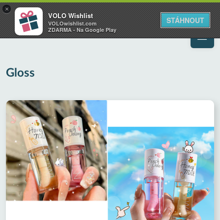
VOLO
×
VOLO Wishlist
Váš online wishlist
STÁHNOUT
VOLOwishlist.com
ZDARMA - Na Google Play
Gloss