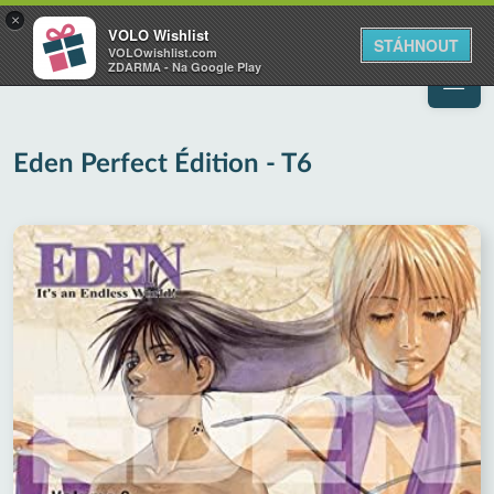
VOLO
×
VOLO Wishlist
Váš online wishlist
STÁHNOUT
VOLOwishlist.com
ZDARMA - Na Google Play
Eden Perfect Édition - T6