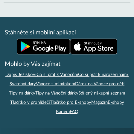
Stáhněte si mobilní aplikaci
Mohlo by Vás zajímat
Dopis Ježíškovi
Co si přát k Vánocům
Co si přát k narozeninám?
Svatební dary
Vánoce s miminkem
Dárek na Vánoce pro děti
Tipy na dárky
Tipy na Vánoční dárky
Sdílený nákupní seznam
Tlačítko v prohlížeči
Tlačítko pro E-shopy
Magazín
E-shopy
Kariéra
FAQ