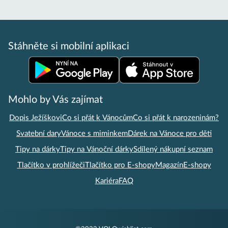
Stáhněte si mobilní aplikaci
Mohlo by Vás zajímat
Dopis Ježíškovi
Co si přát k Vánocům
Co si přát k narozeninám?
Svatební dary
Vánoce s miminkem
Dárek na Vánoce pro děti
Tipy na dárky
Tipy na Vánoční dárky
Sdílený nákupní seznam
Tlačítko v prohlížeči
Tlačítko pro E-shopy
Magazín
E-shopy
Kariéra
FAQ