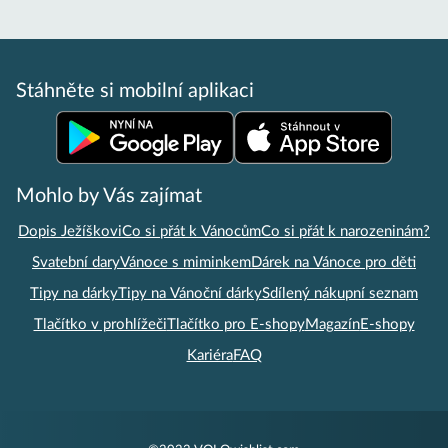
Stáhněte si mobilní aplikaci
Mohlo by Vás zajímat
Dopis Ježíškovi
Co si přát k Vánocům
Co si přát k narozeninám?
Svatební dary
Vánoce s miminkem
Dárek na Vánoce pro děti
Tipy na dárky
Tipy na Vánoční dárky
Sdílený nákupní seznam
Tlačítko v prohlížeči
Tlačítko pro E-shopy
Magazín
E-shopy
Kariéra
FAQ