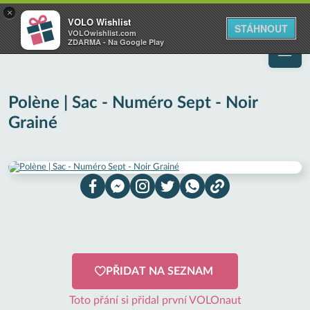
VOLO
×
VOLO Wishlist
Váš online wishlist
STÁHNOUT
VOLOwishlist.com
ZDARMA - Na Google Play
Polène | Sac - Numéro Sept - Noir
Grainé
PŘIDAT NA SEZNAM
Toto přání si přidal první VOLOnaut