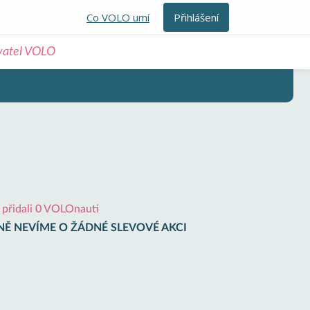
Co VOLO umí
Přihlášení
ivatel VOLO
i přidali 0 VOLOnauti
Ě NEVÍME O ŽÁDNÉ SLEVOVÉ AKCI