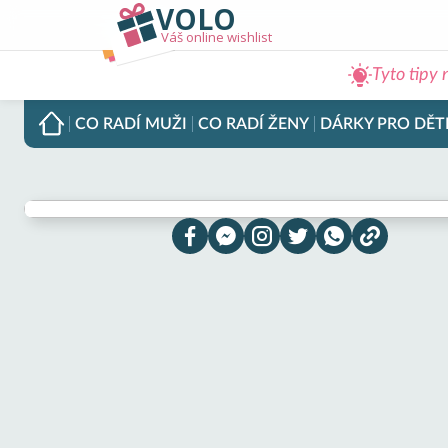
VOLO
Váš online wishlist
Tyto tipy 
CO RADÍ
MUŽI
CO RADÍ
ŽENY
DÁRKY PRO
DĚT