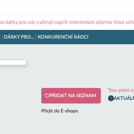
na dárky pro vás vybírají napříč internetem zdarma tisíce už
I
DÁRKY PRO...
KONKURENČNÍ RÁDCI
Toto přání s
PŘIDAT NA SEZNAM
AKTUÁLN
Přejít do E-shopu