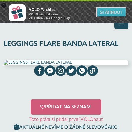
VOLO
×
VOLO Wishlist
Váš online wishlist
STÁHNOUT
VOLOwishlist.com
ZDARMA - Na Google Play
LEGGINGS FLARE BANDA LATERAL
PŘIDAT NA SEZNAM
Toto přání si přidal první VOLOnaut
AKTUÁLNĚ NEVÍME O ŽÁDNÉ SLEVOVÉ AKCI