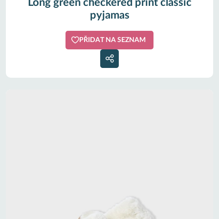
Long green checkered print classic
pyjamas
PŘIDAT NA SEZNAM