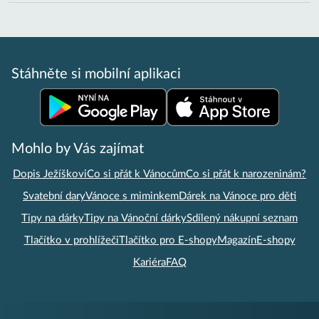
Stáhněte si mobilní aplikaci
Mohlo by Vás zajímat
Dopis Ježíškovi
Co si přát k Vánocům
Co si přát k narozeninám?
Svatební dary
Vánoce s miminkem
Dárek na Vánoce pro děti
Tipy na dárky
Tipy na Vánoční dárky
Sdílený nákupní seznam
Tlačítko v prohlížeči
Tlačítko pro E-shopy
Magazín
E-shopy
Kariéra
FAQ