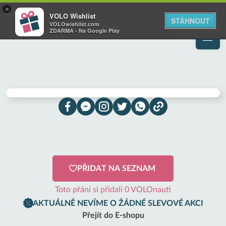
VOLO
×
VOLO Wishlist
Váš online wishlist
STÁHNOUT
VOLOwishlist.com
ZDARMA - Na Google Play
PŘIDAT NA SEZNAM
Toto přání si přidali 0 VOLOnauti
AKTUÁLNĚ NEVÍME O ŽÁDNÉ SLEVOVÉ AKCI
Přejít do E-shopu