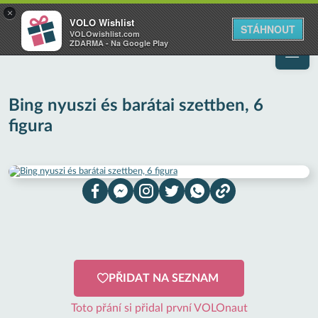
VOLO
×
VOLO Wishlist
Váš online wishlist
STÁHNOUT
VOLOwishlist.com
ZDARMA - Na Google Play
Bing nyuszi és barátai szettben, 6
figura
PŘIDAT NA SEZNAM
Toto přání si přidal první VOLOnaut