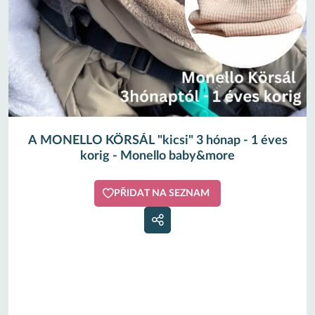
A MONELLO KÖRSÁL "kicsi" 3 hónap - 1 éves
korig - Monello baby&more
PŘIDAT NA SEZNAM