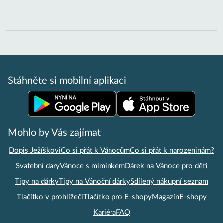
Stáhněte si mobilní aplikaci
Mohlo by Vás zajímat
Dopis Ježíškovi
Co si přát k Vánocům
Co si přát k narozeninám?
Svatební dary
Vánoce s miminkem
Dárek na Vánoce pro děti
Tipy na dárky
Tipy na Vánoční dárky
Sdílený nákupní seznam
Tlačítko v prohlížeči
Tlačítko pro E-shopy
Magazín
E-shopy
Kariéra
FAQ