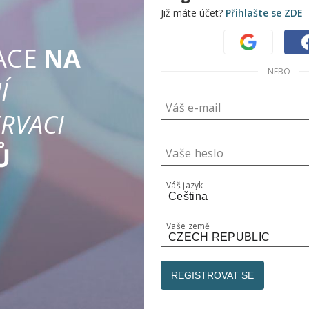
Již máte účet?
Přihlašte se ZDE
ACE
NA
NEBO
Í
Váš e-mail
RVACI
Sdílejte
Procházejte a rezervujte dárky
Ů
Vaše heslo
Vytvořte veřejný seznam, který
může každý vidět.
Váš jazyk
Hosté okamžitě zobrazí váš
seznam.
Vaše země
Rezervní dárky - není vyžadován
žádný účet.
Populární pro svatbu a dětský
REGISTROVAT SE
registr.