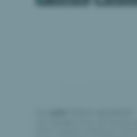
Co
umí
VOLO wishlist?
VOLO
je více
než jen Váš dárkový w
přání a nápady na dárky pro Vaše b