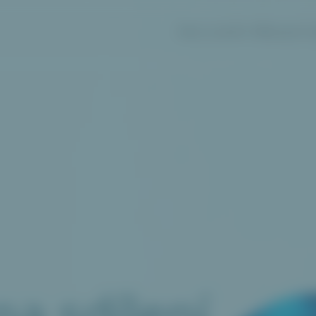
PRO E-SHOPY
PŘEHLED FU
na
sdílení