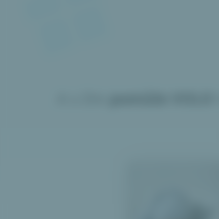
A s čím
pomůže VOLO