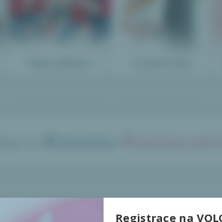
Dopis Ježíškovi
Svatební dary
0
0
idejte se k
uživatelům
s
splněnými přání
Registrace na VOL