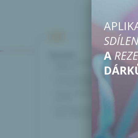
APLIK
SDÍLEN
A
REZE
Vytvořte
Dárkové seznamy pro každou
DÁRK
příležitost.
Hodnoťte položky a podívejte se,
co je nejvíce žádané.
Přidejte odkazy na své oblíbené
obchody.
Zveřejněte své preferované
barvy, velikosti, zkušenosti.