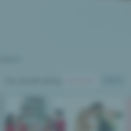
Vám?
Chci skvělé dárky
DOSTÁVAT
DÁVAT