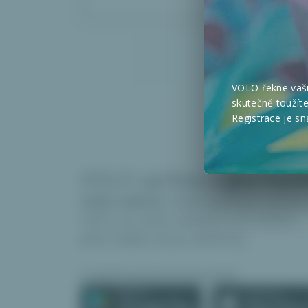
VOLO řekne vaš
skutečně toužít
Registrace je s
VOLO aplikace
pro kaž
Celá rodina
může používat aplikac
VOLO ve svém zařízení od mobilu,
přes tablet až po desktop.
A plně synchronizovaně.