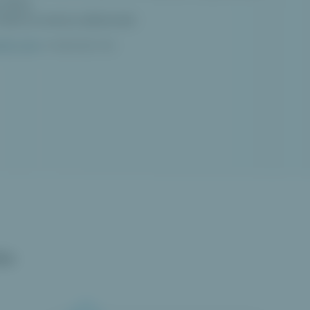
afiky.
taňte se mistry dárkování
.
ište nám
a inspirujte nás.
iv