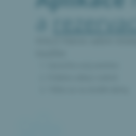
a
rezervac
VOLO řekne vašim blíz
toužíte
Vytvořte svůj wishlist
Pošlete odkaz rodině
Těšte se na skvělé dárky