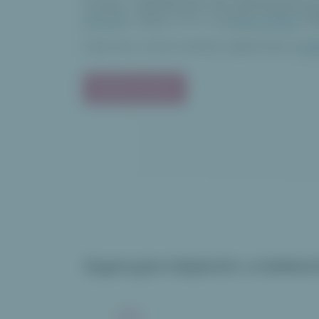
funkcí, zabalených do přehledné gr
Vytvořte
v aplikaci VOLO svůj
online wishlist
a
s
Chybí Vám u tohoto wishlistu nějaká funkce?
Nap
Začít používat
Zapisujte kdykoliv a kdekol