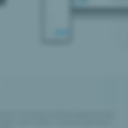
ishlist. Primárně umožňuje zapisovat Vaše
lízké, ovšem nabízí i nespočet zajímavých