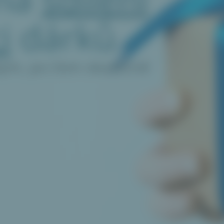
i
dárků
kým, po čem skutečně