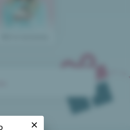
Blíží se narozeniny
mi
.
×
O