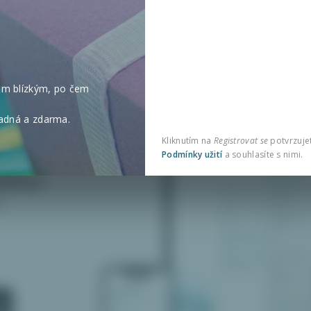
im blízkým, po čem
e
nadná a zdarma.
Kliknutím na
Registrovat se
potvrzujete
Podmínky užití
a souhlasíte s nimi.
dého
i