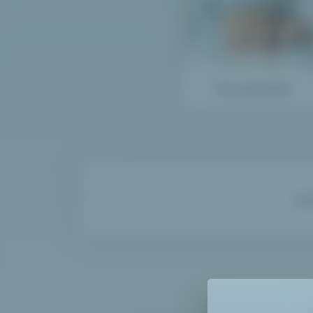
Pro miminko
Př