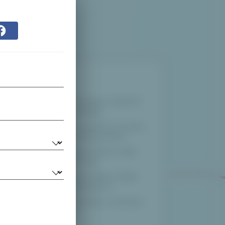
Dárkujte
Zkontrolujte seznamy a dárkové
preference odkudkoli.
Zobrazit nebo vytisknout seznam
vašich vyhrazených položek.
Nakupujte dárky osobně, online
nebo jakkoli pro vás.
Snadné nápady na dárky, žádné
duplikáty, žádné výnosy.
Dávat a získávat dary, na kterých
záleží nejvíce.