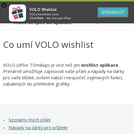
VOLO
×
VOLO Wishlist
Váš online wishlist
STÁHNOUT
VOLOwishlist.com
ZDARMA - Na Google Play
Co umí VOLO wishlist
VOLO (dříve TOmikup) je více než jen
wishlist aplikace
.
Primárně umožňuje zapisovat vaše přání a nápady na dárky
pro vaše blízké, ovšem nabízí i nespočet zajímavých funkcí,
zabalených do přehledné grafiky.
-
Seznamy mých přání
-
Nápady na dárky pro přátele