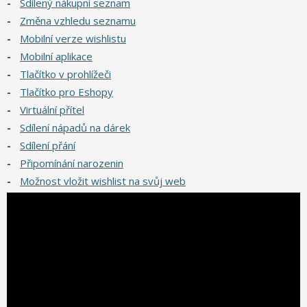
-
Sdílený nákupní seznam
-
Změna vzhledu seznamu
-
Mobilní verze wishlistu
-
Mobilní aplikace
-
Tlačítko v prohlížeči
-
Tlačítko pro Eshopy
-
Virtuální přítel
-
Sdílení nápadů na dárek
-
Sdílení přání
-
Připomínání narozenin
-
Možnost vložit wishlist na svůj web