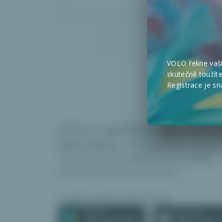
VOLO řekne vaš
skutečně toužít
Registrace je s
VOLO aplikace
pro kaž
Celá rodina
může používat aplikac
VOLO ve svém zařízení od mobilu,
přes tablet až po desktop.
A plně synchronizovaně.