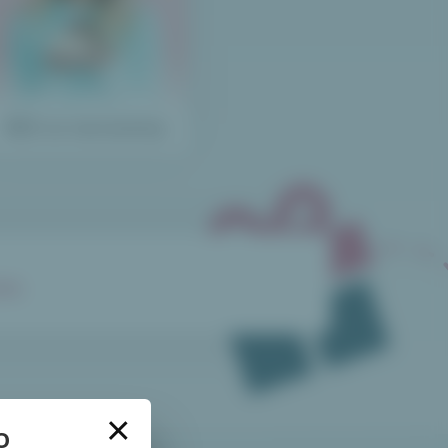
Blíží se narozeniny
mi
.
×
O