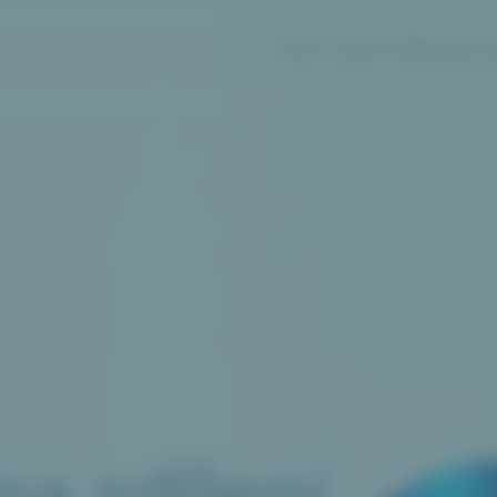
PRO E-SHOPY
PŘEHLED FU
na
sdílení