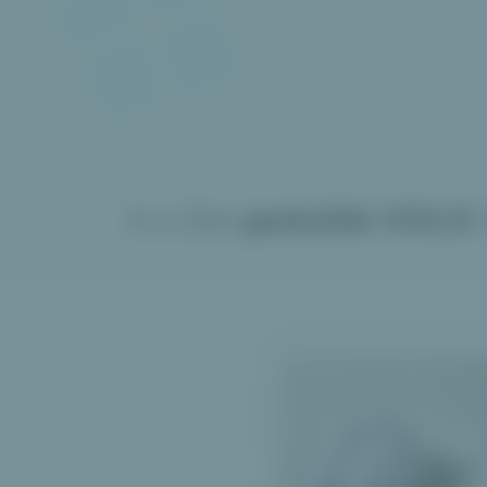
A s čím
pomůže VOLO