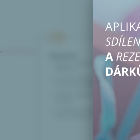
APLIK
SDÍLEN
A
REZE
Vytvořte
Dárkové seznamy pro každou
DÁRK
příležitost.
Hodnoťte položky a podívejte se,
co je nejvíce žádané.
Přidejte odkazy na své oblíbené
obchody.
Zveřejněte své preferované
barvy, velikosti, zkušenosti.