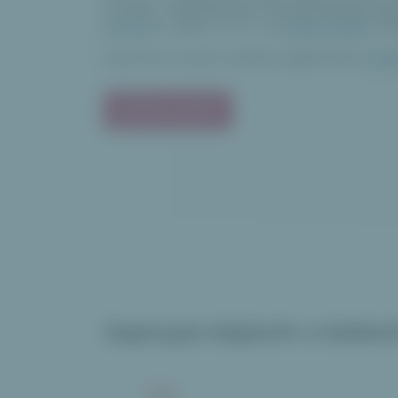
funkcí, zabalených do přehledné gr
Vytvořte
v aplikaci VOLO svůj
online wishlist
a
s
Chybí Vám u tohoto wishlistu nějaká funkce?
Nap
Začít používat
Zapisujte kdykoliv a kdekol