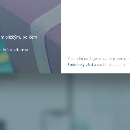
im blízkým, po čem
e
nadná a zdarma.
Kliknutím na
Registrovat se
potvrzujete
Podmínky užití
a souhlasíte s nimi.
dého
i