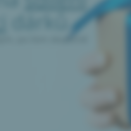
i
dárků
kým, po čem skutečně