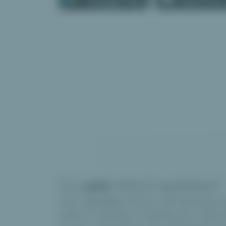
Co
umí
VOLO wishlist?
VOLO
je více
než jen Váš dárkový w
přání a nápady na dárky pro Vaše b