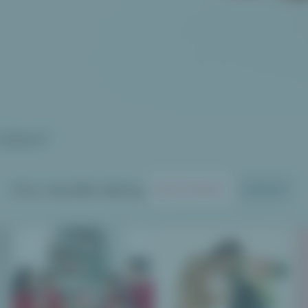
Vám?
Chci skvělé dárky
DOSTÁVAT
DÁVAT