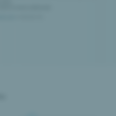
afiky.
taňte se mistry dárkování
.
ište nám
a inspirujte nás.
iv