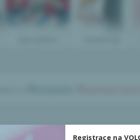
Dopis Ježíškovi
Svatební dary
0
0
idejte se k
uživatelům
s
splněnými přání
Registrace na VOL