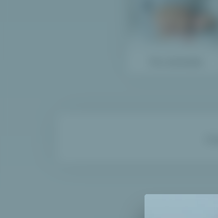
Pro miminko
Př