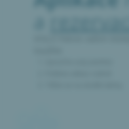
a
rezervac
VOLO řekne vašim blíz
toužíte
Vytvořte svůj wishlist
Pošlete odkaz rodině
Těšte se na skvělé dárky