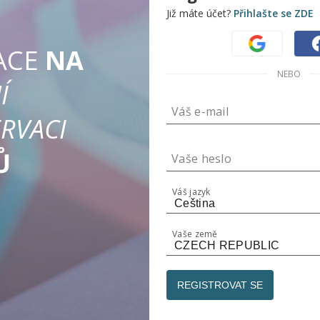
Již máte účet?
Přihlašte se ZDE
ACE
NA
NEBO
Í
Váš e-mail
RVACI
Sdílejte
Procházejte a rezervujte dárky
Ů
Vaše heslo
Vytvořte veřejný seznam, který
může každý vidět.
Váš jazyk
Hosté okamžitě zobrazí váš
seznam.
Vaše země
Rezervní dárky - není vyžadován
žádný účet.
Populární pro svatbu a dětský
REGISTROVAT SE
registr.