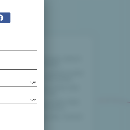
Dárkujte
Zkontrolujte seznamy a dárkové
preference odkudkoli.
Zobrazit nebo vytisknout seznam
vašich vyhrazených položek.
Nakupujte dárky osobně, online
nebo jakkoli pro vás.
Snadné nápady na dárky, žádné
duplikáty, žádné výnosy.
Dávat a získávat dary, na kterých
záleží nejvíce.