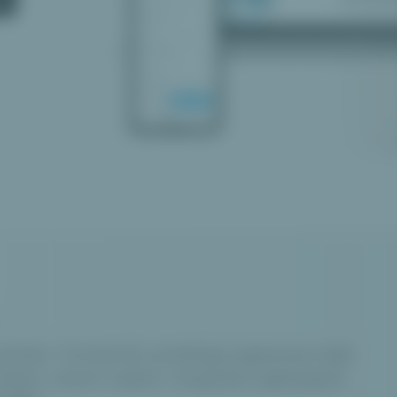
ishlist. Primárně umožňuje zapisovat Vaše
lízké, ovšem nabízí i nespočet zajímavých